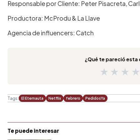
Responsable por Cliente: Peter Pisacreta, Car
Productora: McProdu & La Llave
Agencia de influencers: Catch
¿Qué te pareció est
★
★
★
Tags:
El Eternauta
Netflix
febrero
PedidosYa
Te puede interesar