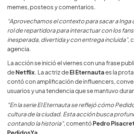
memes, posteos y comentarios.
“Aprovechamos el contexto para sacar a Inga de la
rol de repartidora para interactuar con los fa
inesperada, divertida y con entrega incluida”,
c
agencia.
La acción se inició el viernes con una frase p
de
Netflix
. La actriz de
El Eternauta
es la prot
contó con amplificación de influencers, conve
usuarios y una tendencia que se mantuvo duran
"En la serie El Eternauta se reflejó cómo Pedid
cultura de la ciudad. Esta acción busca profun
contando la historia",
comentó
Pedro Pisacret
PedidosYa
.