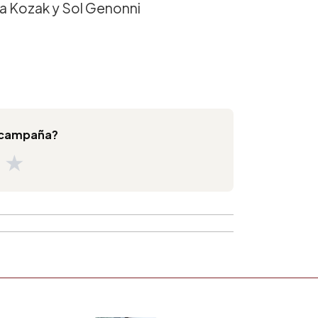
la Kozak y Sol Genonni
a campaña?
★
★