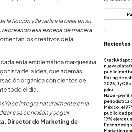
Pu
 ficción y llevarla a la calle en su
ns, recreando esa escena de manera
omentan los creativos de la
Recientes
StackAdapt p
ublicada en la emblemática marquesina
nueva platafo
agonista de la idea, que además
publicidad ba
artificial
Rating de ca
rsación orgánica con cientos de
2026, TyC Spo
te todo el día.
julio
Nace +perfil,
periodística 
osYa se integra naturalmente en la
México: el 97
dizar esa conexión y seguir
publicidad pri
19% ejerce un
a, Director de Marketing de
Epson design
Marketing a