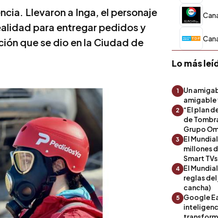
ia. Llevaron a Inga, el personaje
Cana
 realidad para entregar pedidos y
Cana
ción que se dio en la Ciudad de
Lo más leí
Un amigab
1
amigable 
“El plan d
2
de Tombra
Grupo Om
El Mundia
3
millones 
Smart TVs
El Mundial
4
reglas del
cancha)
Google Ea
5
inteligenc
transform