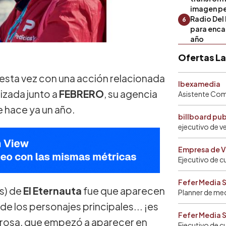
imagen pe
Radio Del 
6
para encar
año
Ofertas L
 esta vez con una acción relacionada
Ibexamedia
alizada junto a
FEBRERO
, su agencia
Asistente Come
 hace ya un año.
billboard pu
ejecutivo de v
Empresa de V
Ejecutivo de c
Fefer Media 
s) de
El Eternauta
fue que aparecen
Planner de me
e los personajes principales... ¡es
Fefer Media 
erosa, que empezó a aparecer en
Ejecutivo de c