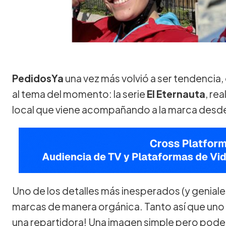
PedidosYa
una vez más volvió a ser tendencia,
al tema del momento: la serie
El Eternauta
, re
local que viene acompañando a la marca desde
Uno de los detalles más inesperados (y geniale
marcas de manera orgánica. Tanto así que uno d
una repartidora! Una imagen simple pero pod