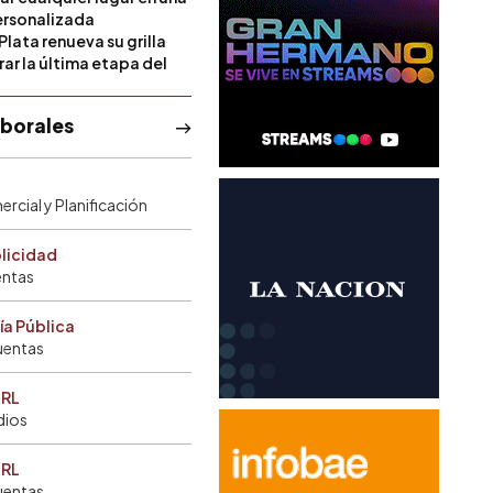
rsonalizada
Plata renueva su grilla
ar la última etapa del
aborales
rcial y Planificación
blicidad
entas
ía Pública
uentas
SRL
dios
SRL
uentas