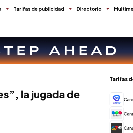
s
Tarifas de publicidad
Directorio
Multime
Tarifas 
les”, la jugada de
Cana
Cana
Cana