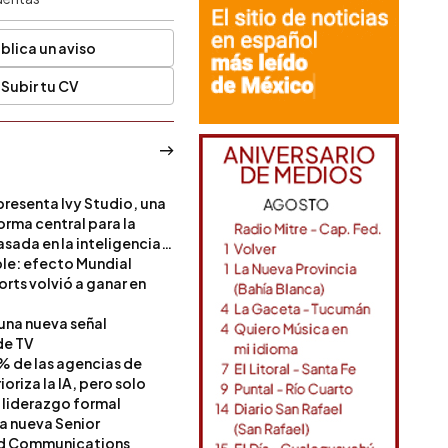
blica un aviso
Subir tu CV
resenta Ivy Studio, una
rma central para la
sada en la inteligencia
ble: efecto Mundial
rts volvió a ganar en
 una nueva señal
de TV
% de las agencias de
oriza la IA, pero solo
 liderazgo formal
a nueva Senior
nd Communications