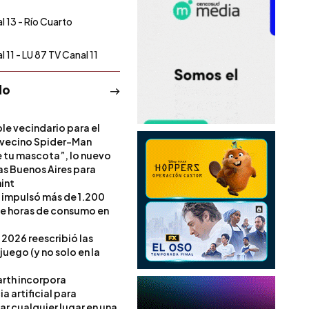
l 13 - Río Cuarto
l 11 - LU 87 TV Canal 11
do
le vecindario para el
vecino Spider-Man
e tu mascota”, lo nuevo
s Buenos Aires para
int
l impulsó más de 1.200
de horas de consumo en
 2026 reescribió las
 juego (y no solo en la
rth incorpora
ia artificial para
ar cualquier lugar en una