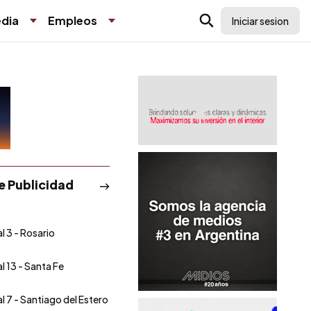
dia
Empleos
Iniciar sesion
de Publicidad
l 3 - Rosario
l 13 - Santa Fe
l 7 - Santiago del Estero