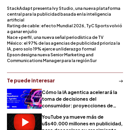
StackAdapt presenta Ivy Studio, una nueva plataforma
central para la publicidad basada en la inteligencia
artificial
Rating de cable: efecto Mundial 2026, TyC Sports volvió
a ganar en julio
Nace +perfil, una nueva señal periodística de TV
México: el 97% de las agencias de publicidad prioriza la
IA, pero solo 19% ejerce un liderazgo formal
Epson designa nueva Senior Marketing and
Communications Manager para la región Sur
Te puede interesar
Cómo la IA agentica acelerará la
toma de decisiones del
consumidor: proyecciones de
WARC y PHD para 2030
YouTube ya mueve más de
u$s40.000 millones en publicidad,