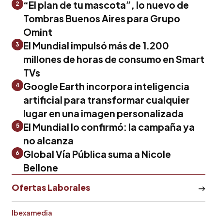
“El plan de tu mascota”, lo nuevo de
2
Tombras Buenos Aires para Grupo
Omint
El Mundial impulsó más de 1.200
3
millones de horas de consumo en Smart
TVs
Google Earth incorpora inteligencia
4
artificial para transformar cualquier
lugar en una imagen personalizada
El Mundial lo confirmó: la campaña ya
5
no alcanza
Global Vía Pública suma a Nicole
6
Bellone
Ofertas Laborales
Ibexamedia