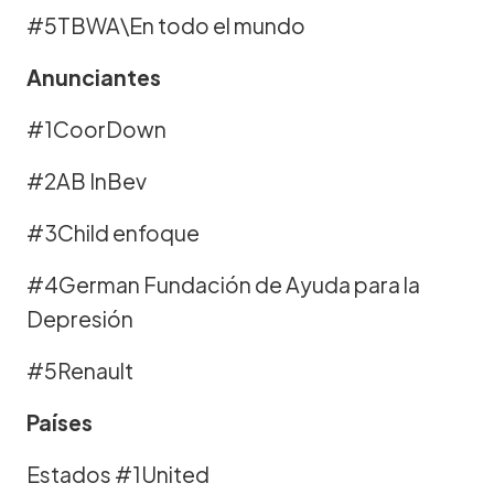
#5TBWA\En todo el mundo
Anunciantes
#1CoorDown
#2AB InBev
#3Child enfoque
#4German Fundación de Ayuda para la
Depresión
#5Renault
Países
Estados #1United