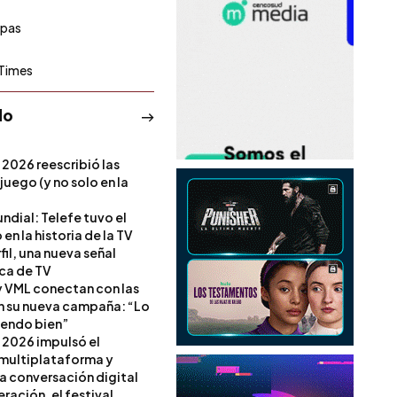
pas
h Times
do
 2026 reescribió las
 juego (y no solo en la
ndial: Telefe tuvo el
 en la historia de la TV
il, una nueva señal
ica de TV
 VML conectan con las
en su nueva campaña: “Lo
iendo bien”
 2026 impulsó el
multiplataforma y
la conversación digital
ración, el festival