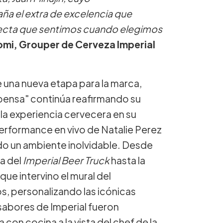
ña el extra de excelencia que
ecta que sentimos cuando elegimos
omi, Grouper de Cerveza Imperial
e una nueva etapa para la marca,
mpensa" continúa reafirmando su
la experiencia cervecera en su
erformance en vivo de Natalie Perez
o un ambiente inolvidable. Desde
da del
Imperial Beer Truck
hasta la
, que intervino el mural del
s, personalizando las icónicas
sabores de Imperial fueron
n cocina a la vista del chef de la