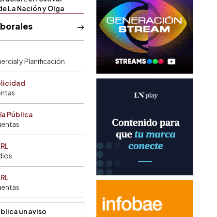
de La Nación y Olga
aborales
rcial y Planificación
blicidad
entas
ía Pública
uentas
SRL
dios
SRL
uentas
blica un aviso