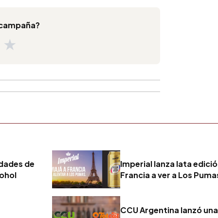
a campaña?
★
★
edades de
Imperial lanza lata edició
cohol
Francia a ver a Los Puma
CCU Argentina lanzó una 