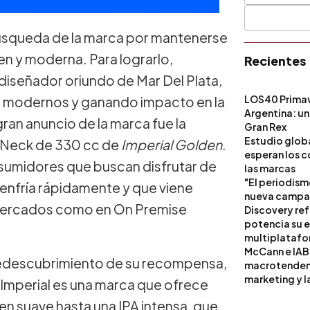
búsqueda de la marca por mantenerse
ven y moderna. Para lograrlo,
Recientes
diseñador oriundo de Mar Del Plata,
LOS40 Primav
os modernos y ganando impacto en la
Argentina: un
ran anuncio de la marca fue la
Gran Rex
Estudio globa
g Neck de 330 cc de
Imperial Golden
.
esperan los c
sumidores que buscan disfrutar de
las marcas
"El periodism
 enfría rápidamente y que viene
nueva campañ
rmercados como en On Premise
Discovery ref
potencia su 
multiplataf
McCann e IAB
 redescubrimiento de su recompensa,
macrotendenci
marketing y l
 Imperial es una marca que ofrece
n suave hasta una IPA intensa, que