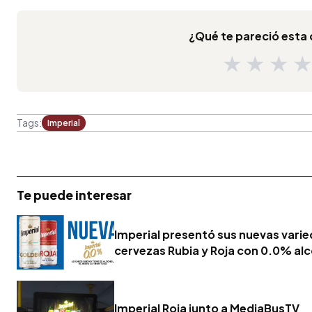
¿Qué te pareció est
★
★
★
Tags:
Imperial
Te puede interesar
Imperial presentó sus nuevas vari
cervezas Rubia y Roja con 0.0% al
Imperial Roja junto a MediaBusTV