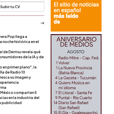
Subir tu CV
era Pop llega a
a noche histórica en el
l de Dentsu revela qué
onsumidores de la IA y de
o en primer plano", la
a de Radio 10
resca su imagen y
experiencia
orma
 México comparten 5
as en la industria del
a publicidad