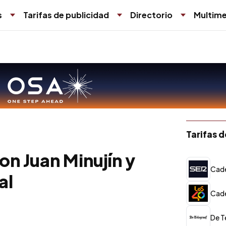
s
Tarifas de publicidad
Directorio
Multime
Tarifas 
n Juan Minujín y
Cade
al
Cade
De T