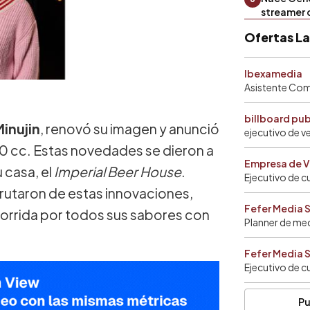
streamer 
Ofertas L
Ibexamedia
Asistente Come
billboard pu
Minujin
, renovó su imagen y anunció
ejecutivo de v
30 cc. Estas novedades se dieron a
Empresa de V
 casa, el
Imperial Beer House
.
Ejecutivo de c
frutaron de estas innovaciones,
Fefer Media 
orrida por todos sus sabores con
Planner de me
Fefer Media 
Ejecutivo de c
Pu