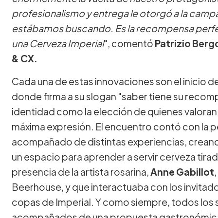
profesionalismo y entrega le otorgó a la campa
estábamos buscando. Es la recompensa perf
una Cerveza Imperial
", comentó
Patrizio Berg
& CX.
Cada una de estas innovaciones son el inicio d
donde firma a su slogan "saber tiene su reco
identidad como la elección de quienes valoran 
máxima expresión. El encuentro contó con la p
acompañado de distintas experiencias, creand
un espacio para aprender a servir cerveza tira
presencia de la artista rosarina,
Anne Gabillot
Beerhouse, y que interactuaba con los invitado
copas de Imperial. Y como siempre, todos los 
acompañados de una propuesta gastronómica co