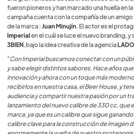
fueron pioneros y han marcado una huella en la 
campaña cuenta con la compañía de un amigo d
de la marca :
Juan Minujín
. El actor es el prota
Imperial
en el cuál se luce el nuevo branding, y 
3BIEN
, bajo la idea creativa de la agencia
LADO
"
Con Imperial buscamos conectar con un públic
y sabe elegir distintos sabores. Hace años qu
innovación y ahora con un toque más moderno.
recibirlos en nuestra casa, el Beer House, y ten
audiencia y compartir nuestra pasión por un tr
lanzamiento del nuevo calibre de 330 cc, que e
marca, ya que es un calibre que sigue ganando
calibre clave para la construcción de imagen d
enormemente la vuelta de nuestro protagonista