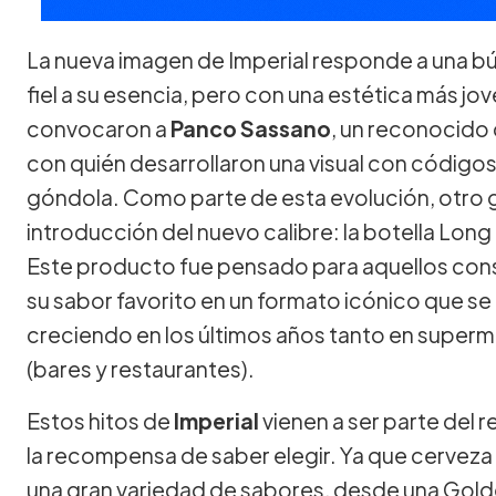
La nueva imagen de Imperial responde a una 
fiel a su esencia, pero con una estética más jo
convocaron a
Panco Sassano
, un reconocido 
con quién desarrollaron una visual con códig
góndola. Como parte de esta evolución, otro g
introducción del nuevo calibre: la botella Lon
Este producto fue pensado para aquellos con
su sabor favorito en un formato icónico que se
creciendo en los últimos años tanto en supe
(bares y restaurantes).
Estos hitos de
Imperial
vienen a ser parte del
la recompensa de saber elegir. Ya que cerveza
una gran variedad de sabores, desde una Golde