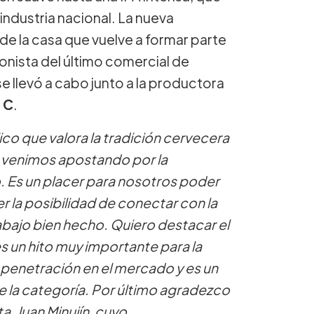
industria nacional. La nueva
e la casa que vuelve a formar parte
gonista del último comercial de
se llevó a cabo junto a la productora
 C
.
o que valora la tradición cervecera
e venimos apostando por la
 Es un placer para nosotros poder
er la posibilidad de conectar con la
abajo bien hecho. Quiero destacar el
s un hito muy importante para la
 penetración en el mercado y es un
e la categoría. Por último agradezco
, Juan Minujín, cuyo