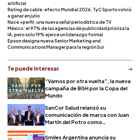
artificial
Rating de cable: efecto Mundial 2026, TyC Sports volvió
a ganar en julio
Nace +perfil, una nueva señal periodística de TV
México: el 97% de las agencias de publicidad prioriza la
IA, pero solo 19% ejerce un liderazgo formal
Epson designa nueva Senior Marketing and
Communications Manager para la región Sur
Te puede interesar
“Vamos por otra vuelta”, la nueva
campaña de BGH por la Copa del
Mundo
SanCor Salud relanzó su
comunicación de marca con Juan
Martín del Potro como
protagonista
Smiles Argentina anuncia su