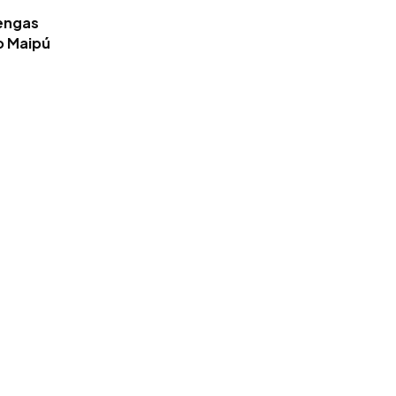
tengas
o Maipú