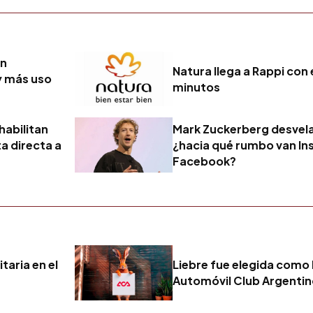
en
Natura llega a Rappi con
y más uso
minutos
habilitan
Mark Zuckerberg desvela 
a directa a
¿hacia qué rumbo van I
Facebook?
taria en el
Liebre fue elegida como 
Automóvil Club Argenti