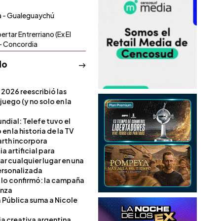
ía - Gualeguaychú
ertar Entrerriano (Ex El
 - Concordia
do
 2026 reescribió las
 juego (y no solo en la
ndial: Telefe tuvo el
 en la historia de la TV
rth incorpora
ia artificial para
ar cualquier lugar en una
rsonalizada
l lo confirmó: la campaña
anza
a Pública suma a Nicole
ia creativa argentina