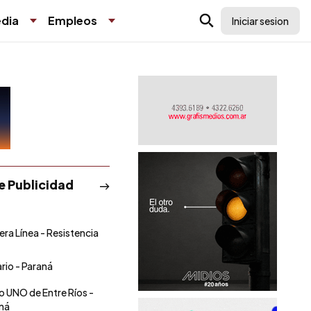
dia
Empleos
Iniciar sesion
de Publicidad
era Línea - Resistencia
ario - Paraná
io UNO de Entre Ríos -
ná