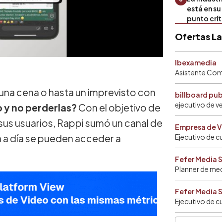
está en s
punto crí
Ofertas L
Ibexamedia
Asistente Come
una cena o hasta un imprevisto con
billboard pu
ejecutivo de v
 y no perderlas?
Con el objetivo de
sus usuarios, Rappi sumó un canal de
Empresa de V
a a día se pueden acceder a
Ejecutivo de c
Fefer Media 
Planner de me
Fefer Media 
Ejecutivo de c