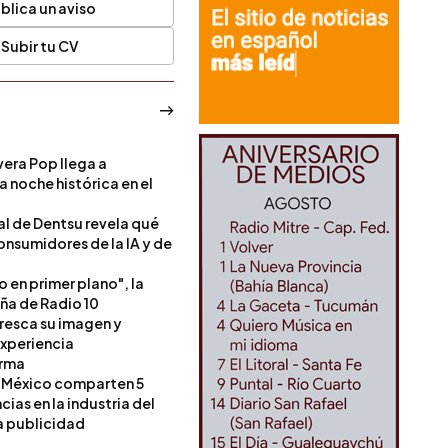
blica un aviso
Subir tu CV
era Pop llega a
a noche histórica en el
l de Dentsu revela qué
onsumidores de la IA y de
o en primer plano", la
a de Radio 10
resca su imagen y
experiencia
orma
 México comparten 5
as en la industria del
a publicidad