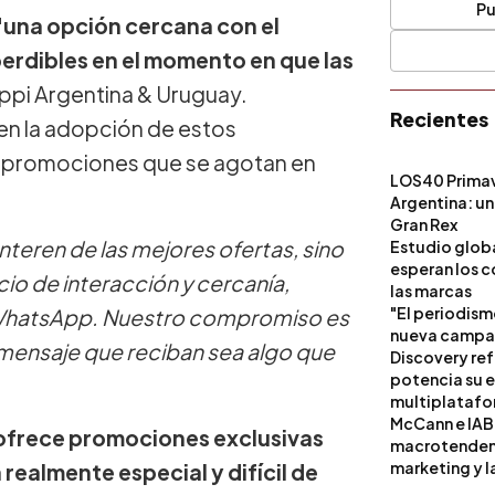
Pu
 "una opción cercana con el
erdibles en el momento en que las
ppi Argentina & Uruguay.
Recientes
 en la adopción de estos
 y promociones que se agotan en
LOS40 Primav
Argentina: un
Gran Rex
teren de las mejores ofertas, sino
Estudio globa
esperan los c
io de interacción y cercanía,
las marcas
"El periodism
 WhatsApp. Nuestro compromiso es
nueva campañ
mensaje que reciban sea algo que
Discovery ref
potencia su 
multiplataf
McCann e IAB
ofrece promociones exclusivas
macrotendenci
marketing y l
ealmente especial y difícil de