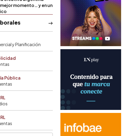
u mejor momento… y en un
tico
aborales
rcial y Planificación
blicidad
entas
ía Pública
uentas
SRL
dios
SRL
uentas