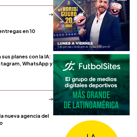
 entregas en 10
sus planes con la IA:
nstagram, WhatsApp y
la nueva agencia del
no