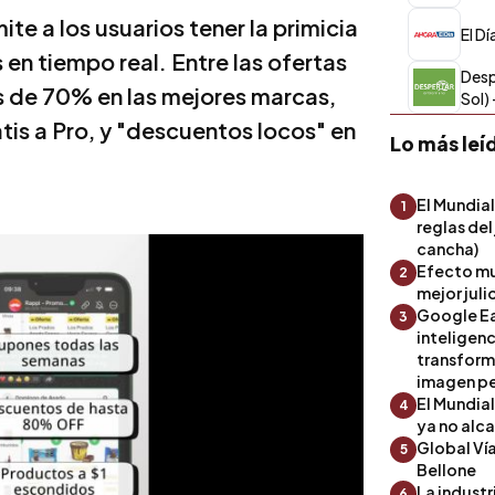
e a los usuarios tener la primicia
El D
n tiempo real. Entre las ofertas
Desp
s de 70% en las mejores marcas,
Sol)
tis a Pro, y "descuentos locos" en
Lo más leí
El Mundial
1
reglas del
cancha)
Efecto mu
2
mejor julio
Google Ea
3
inteligenc
transform
imagen pe
El Mundia
4
ya no alc
Global Ví
5
Bellone
La industr
6