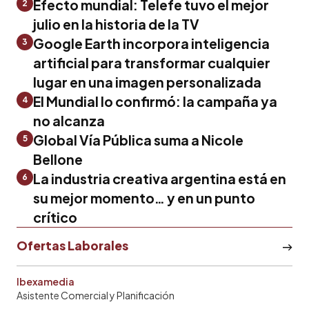
Efecto mundial: Telefe tuvo el mejor
2
julio en la historia de la TV
Google Earth incorpora inteligencia
3
artificial para transformar cualquier
lugar en una imagen personalizada
El Mundial lo confirmó: la campaña ya
4
no alcanza
Global Vía Pública suma a Nicole
5
Bellone
La industria creativa argentina está en
6
su mejor momento… y en un punto
crítico
Ofertas Laborales
Ibexamedia
Asistente Comercial y Planificación