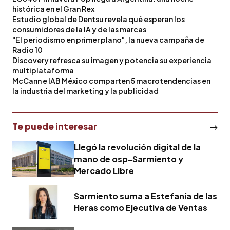
histórica en el Gran Rex
Estudio global de Dentsu revela qué esperan los
consumidores de la IA y de las marcas
"El periodismo en primer plano", la nueva campaña de
Radio 10
Discovery refresca su imagen y potencia su experiencia
multiplataforma
McCann e IAB México comparten 5 macrotendencias en
la industria del marketing y la publicidad
Te puede interesar
Llegó la revolución digital de la
mano de osp-Sarmiento y
Mercado Libre
Sarmiento suma a Estefanía de las
Heras como Ejecutiva de Ventas