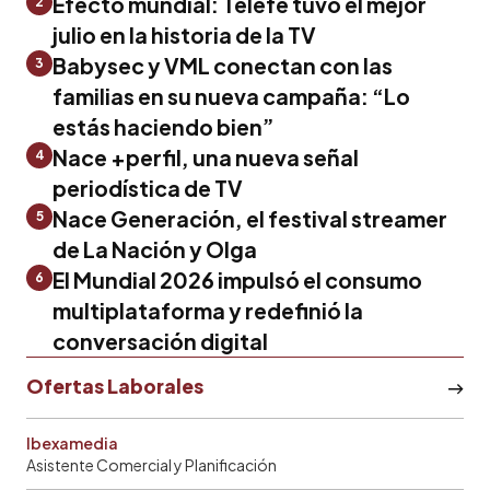
Efecto mundial: Telefe tuvo el mejor
2
julio en la historia de la TV
Babysec y VML conectan con las
3
familias en su nueva campaña: “Lo
estás haciendo bien”
Nace +perfil, una nueva señal
4
periodística de TV
Nace Generación, el festival streamer
5
de La Nación y Olga
El Mundial 2026 impulsó el consumo
6
multiplataforma y redefinió la
conversación digital
Ofertas Laborales
Ibexamedia
Asistente Comercial y Planificación