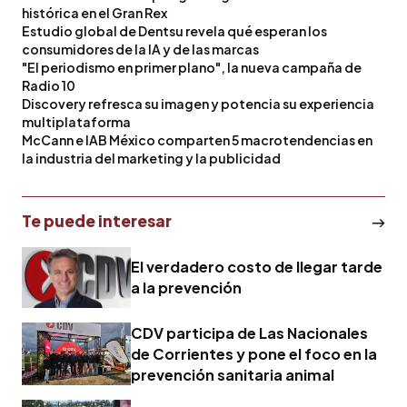
histórica en el Gran Rex
Estudio global de Dentsu revela qué esperan los
consumidores de la IA y de las marcas
"El periodismo en primer plano", la nueva campaña de
Radio 10
Discovery refresca su imagen y potencia su experiencia
multiplataforma
McCann e IAB México comparten 5 macrotendencias en
la industria del marketing y la publicidad
Te puede interesar
El verdadero costo de llegar tarde
a la prevención
CDV participa de Las Nacionales
de Corrientes y pone el foco en la
prevención sanitaria animal