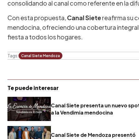
consolidando al canal como referente en la difu
Con esta propuesta,
Canal Siete
reafirma su 
mendocina, ofreciendo una cobertura integral
fiesta a todos los hogares.
Tags:
Canal Siete Mendoza
Te puede interesar
Canal Siete presenta un nuevo spo
a la Vendimia mendocina
Canal Siete de Mendoza presentó