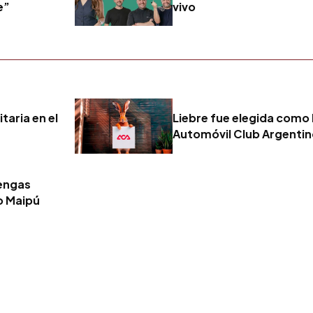
e”
vivo
taria en el
Liebre fue elegida como 
Automóvil Club Argenti
tengas
o Maipú