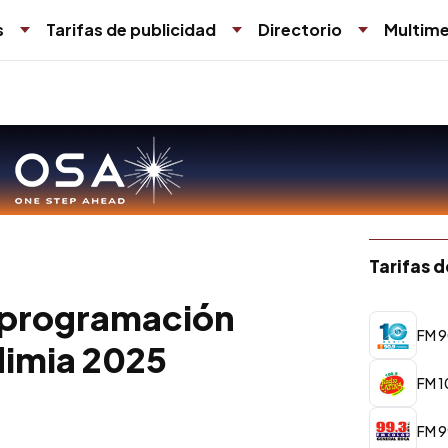
s
Tarifas de publicidad
Directorio
Multime
Tarifas 
a programación
FM 9
ndimia 2025
FM 1
FM 9