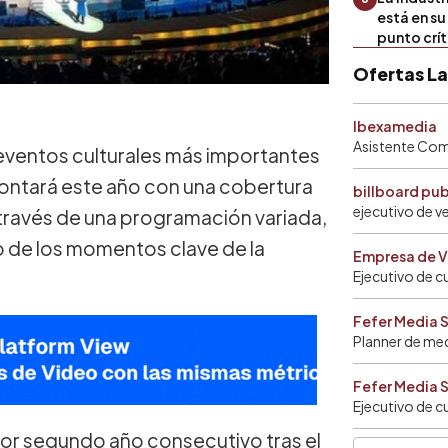
está en s
punto crí
Ofertas L
Ibexamedia
Asistente Come
 eventos culturales más importantes
ontará este año con una cobertura
billboard pu
ejecutivo de v
 través de una programación variada,
no de los momentos clave de la
Empresa de V
Ejecutivo de c
Fefer Media 
Planner de me
Fefer Media 
Ejecutivo de c
or segundo año consecutivo tras el