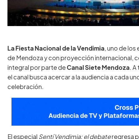
La Fiesta Nacional de la Vendimia
, uno de los
de Mendoza y con proyección internacional, c
integral por parte de
Canal Siete Mendoza
. A
el canal busca acercar a la audiencia a cada u
celebración.
El especial
Sentí Vendimia: el debate
regresa p