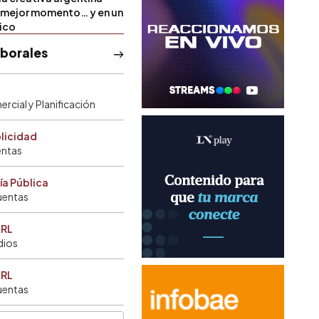
u mejor momento… y en un
tico
aborales
rcial y Planificación
blicidad
entas
ía Pública
uentas
SRL
dios
SRL
uentas