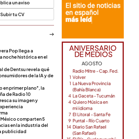
blica un aviso
Subir tu CV
era Pop llega a
a noche histórica en el
l de Dentsu revela qué
onsumidores de la IA y de
o en primer plano", la
a de Radio 10
resca su imagen y
experiencia
orma
 México comparten 5
as en la industria del
a publicidad