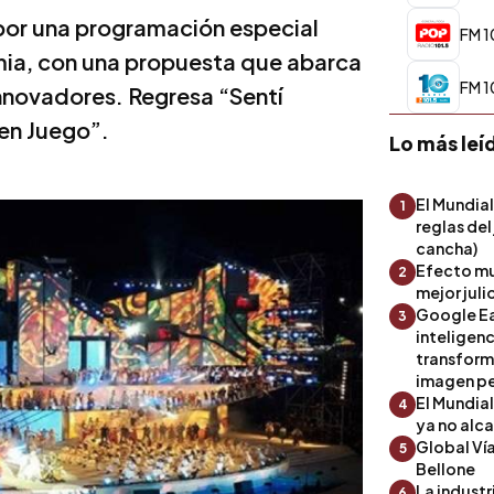
or una programación especial
FM 1
imia, con una propuesta que abarca
FM 1
nnovadores. Regresa “Sentí
 en Juego”.
Lo más leí
El Mundial
1
reglas del
cancha)
Efecto mu
2
mejor julio
Google Ea
3
inteligenc
transform
imagen pe
El Mundia
4
ya no alc
Global Ví
5
Bellone
La industr
6