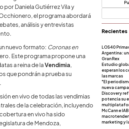
Pu
 por Daniela Gutiérrez Vila y
o Occhionero, el programa abordará
bates, análisis y entrevistas
Recientes
ento.
un nuevo formato:
Coronas en
LOS40 Primav
Argentina: un
ero. Este programa propone una
Gran Rex
atas a reina de la
Vendimia
,
Estudio globa
esperan los c
gos que pondrán a prueba su
las marcas
"El periodism
.
nueva campañ
Discovery ref
sión en vivo de todas las vendimias
potencia su 
rales de la celebración, incluyendo
multiplataf
McCann e IAB
a cobertura en vivo ha sido
macrotendenci
marketing y l
Legislatura de Mendoza,