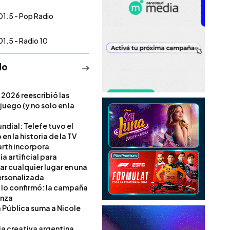
01.5 - Pop Radio
01.5 - Radio 10
do
 2026 reescribió las
 juego (y no solo en la
ndial: Telefe tuvo el
 en la historia de la TV
rth incorpora
ia artificial para
ar cualquier lugar en una
rsonalizada
l lo confirmó: la campaña
anza
a Pública suma a Nicole
ia creativa argentina