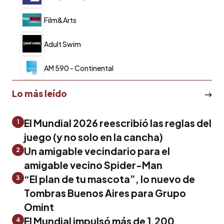
Film&Arts
Adult Swim
AM 590 - Continental
Lo más leído
El Mundial 2026 reescribió las reglas del
1
juego (y no solo en la cancha)
Un amigable vecindario para el
2
amigable vecino Spider-Man
“El plan de tu mascota”, lo nuevo de
3
Tombras Buenos Aires para Grupo
Omint
El Mundial impulsó más de 1.200
4