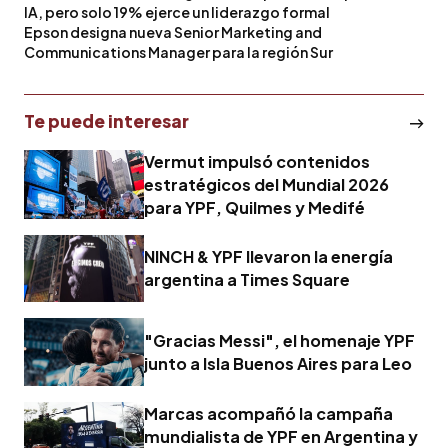
IA, pero solo 19% ejerce un liderazgo formal
Epson designa nueva Senior Marketing and
Communications Manager para la región Sur
Te puede interesar
Vermut impulsó contenidos
estratégicos del Mundial 2026
para YPF, Quilmes y Medifé
NINCH & YPF llevaron la energía
argentina a Times Square
"Gracias Messi", el homenaje YPF
junto a Isla Buenos Aires para Leo
Marcas acompañó la campaña
mundialista de YPF en Argentina y