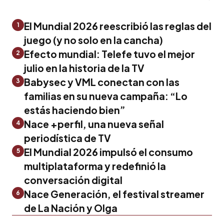
El Mundial 2026 reescribió las reglas del
1
juego (y no solo en la cancha)
Efecto mundial: Telefe tuvo el mejor
2
julio en la historia de la TV
Babysec y VML conectan con las
3
familias en su nueva campaña: “Lo
estás haciendo bien”
Nace +perfil, una nueva señal
4
periodística de TV
El Mundial 2026 impulsó el consumo
5
multiplataforma y redefinió la
conversación digital
Nace Generación, el festival streamer
6
de La Nación y Olga