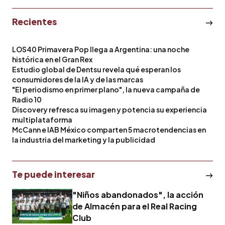
Recientes
LOS40 Primavera Pop llega a Argentina: una noche
histórica en el Gran Rex
Estudio global de Dentsu revela qué esperan los
consumidores de la IA y de las marcas
"El periodismo en primer plano", la nueva campaña de
Radio 10
Discovery refresca su imagen y potencia su experiencia
multiplataforma
McCann e IAB México comparten 5 macrotendencias en
la industria del marketing y la publicidad
Te puede interesar
"Niños abandonados", la acción
de Almacén para el Real Racing
Club