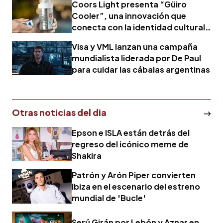
Coors Light presenta “Güiro
Cooler”, una innovación que
conecta con la identidad cultural
de Puerto Rico
Visa y VML lanzan una campaña
mundialista liderada por De Paul
para cuidar las cábalas argentinas
Otras noticias del dia
Epson e ISLA están detrás del
regreso del icónico meme de
Shakira
Patrón y Arón Piper convierten
Ibiza en el escenario del estreno
mundial de 'Bucle'
Serú Girán por Lebón y Aznar en