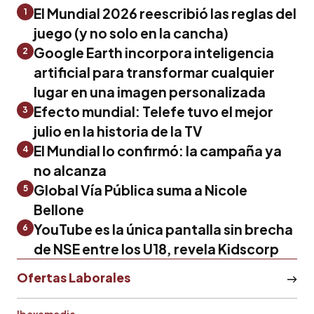
El Mundial 2026 reescribió las reglas del
1
juego (y no solo en la cancha)
Google Earth incorpora inteligencia
2
artificial para transformar cualquier
lugar en una imagen personalizada
Efecto mundial: Telefe tuvo el mejor
3
julio en la historia de la TV
El Mundial lo confirmó: la campaña ya
4
no alcanza
Global Vía Pública suma a Nicole
5
Bellone
YouTube es la única pantalla sin brecha
6
de NSE entre los U18, revela Kidscorp
Ofertas Laborales
Ibexamedia