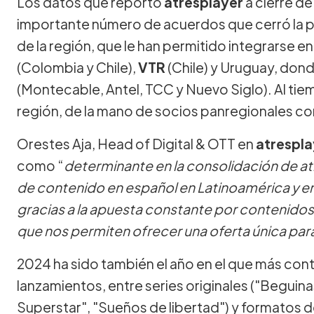
Los datos que reportó
atresplayer
a cierre de
importante número de acuerdos que cerró la p
de la región, que le han permitido integrarse e
(Colombia y Chile),
VTR
(Chile) y Uruguay, dond
(Montecable, Antel, TCC y Nuevo Siglo). Al ti
región, de la mano de socios panregionales 
Orestes Aja, Head of Digital & OTT en
atrespla
como “
determinante en la consolidación de at
de contenido en español en Latinoamérica y en
gracias a la apuesta constante por contenidos 
que nos permiten ofrecer una oferta única para
2024 ha sido también el año en el que más con
lanzamientos, entre series originales ("Beguina
Superstar", "Sueños de libertad") y formatos 