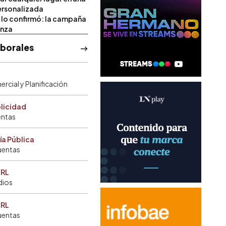
rsonalizada
l lo confirmó: la campaña
anza
aborales
rcial y Planificación
blicidad
entas
ía Pública
uentas
SRL
dios
SRL
uentas