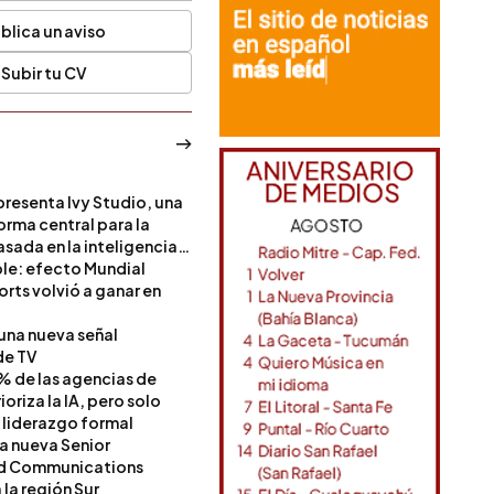
blica un aviso
Subir tu CV
resenta Ivy Studio, una
rma central para la
sada en la inteligencia
ble: efecto Mundial
rts volvió a ganar en
 una nueva señal
de TV
% de las agencias de
oriza la IA, pero solo
 liderazgo formal
a nueva Senior
nd Communications
la región Sur