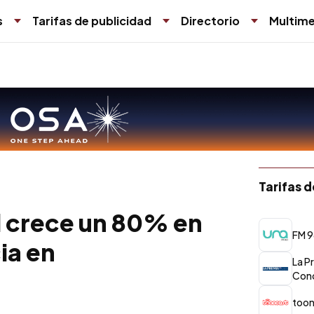
s
Tarifas de publicidad
Directorio
Multime
Tarifas 
l crece un 80% en
FM 9
ia en
La P
Conc
toon