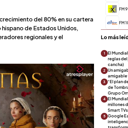
FM 9
 crecimiento del 80% en su cartera
FM 1
 hispano de Estados Unidos,
radores regionales y el
Lo más leí
El Mundial
1
reglas del
cancha)
Un amigab
2
amigable 
“El plan d
3
de Tombra
Grupo Om
El Mundia
4
millones 
Smart TVs
Google Ea
5
inteligenc
transform