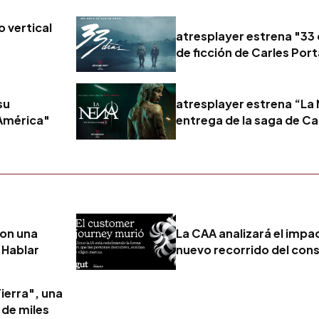
o vertical
atresplayer estrena "33 d
de ficción de Carles Port
su
atresplayer estrena “La 
 América"
entrega de la saga de C
con una
La CAA analizará el impact
 Hablar
nuevo recorrido del con
ierra", una
 de miles