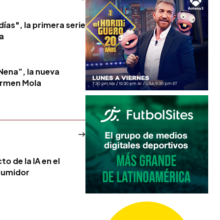
ías", la primera serie
a
Nena”, la nueva
armen Mola
o de la IA en el
sumidor