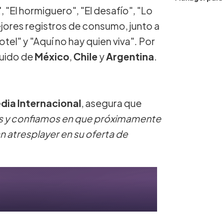
 "El hormiguero", "El desafío", "Lo
jores registros de consumo, junto a
el" y "Aquí no hay quien viva". Por
guido de
México
,
Chile
y
Argentina
.
dia Internacional
, asegura que
s y confiamos en que próximamente
 atresplayer en su oferta de