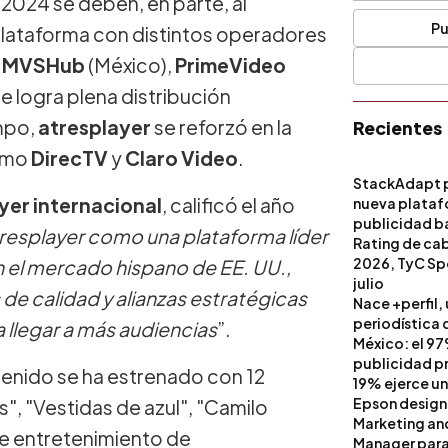
 2024 se deben, en parte, al
Pu
lataforma con distintos operadores
n
MVSHub
(México),
PrimeVideo
e logra plena distribución
empo,
atresplayer
se reforzó en la
Recientes
como
DirecTV
y
Claro Video
.
StackAdapt p
yer internacional
, calificó el año
nueva platafo
publicidad ba
resplayer como una plataforma líder
artificial
Rating de ca
2026, TyC Spo
 el mercado hispano de EE. UU.,
julio
de calidad y alianzas estratégicas
Nace +perfil,
periodística 
 llegar a más audiencias
”.
México: el 97
publicidad pri
tenido se ha estrenado con 12
19% ejerce un
Epson design
s", "Vestidas de azul", "Camilo
Marketing a
de entretenimiento de
Manager para 