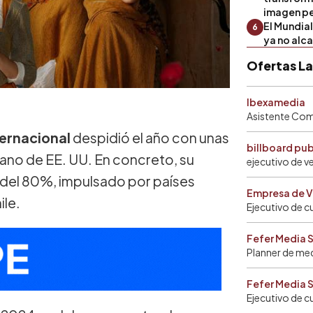
imagen pe
El Mundia
6
ya no alc
Ofertas L
Ibexamedia
Asistente Come
ernacional
despidió el año con unas
billboard pu
ano de EE. UU. En concreto, su
ejecutivo de v
 del 80%, impulsado por países
Empresa de V
ile.
Ejecutivo de c
Fefer Media 
Planner de me
Fefer Media 
Ejecutivo de c