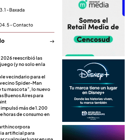
3.1 - Baxada
04.5 - Contacto
do
 2026 reescribió las
 juego (y no solo en la
le vecindario para el
vecino Spider-Man
e tu mascota”, lo nuevo
s Buenos Aires para
int
l impulsó más de 1.200
de horas de consumo en
rth incorpora
ia artificial para
ar cualquier lugar en una