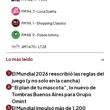
FM 94.7 - Loca Suelta
FM 96.1 - Shopping Classics
FM 88.9 - Pobre Johnny
AM 1470 - LT28
Lo más leído
El Mundial 2026 reescribió las reglas del
1
juego (y no solo en la cancha)
“El plan de tu mascota”, lo nuevo de
2
Tombras Buenos Aires para Grupo
Omint
El Mundial impulsó más de 1.200
3