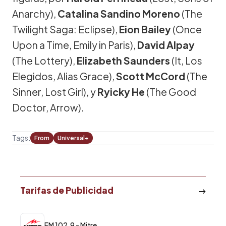
Anarchy),
Catalina Sandino Moreno
(The
Twilight Saga: Eclipse),
Eion Bailey
(Once
Upon a Time, Emily in Paris),
David Alpay
(The Lottery),
Elizabeth Saunders
(It, Los
Elegidos, Alias Grace),
Scott McCord
(The
Sinner, Lost Girl), y
Ryicky He
(The Good
Doctor, Arrow).
Tags:
From
Universal+
Tarifas de Publicidad
FM 102.9 - Mitre