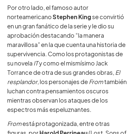
Por otro lado, el famoso autor
norteamericano
Stephen King
se convirtió
en un gran fanático de la serie y le dio su
aprobación destacando “la manera
maravillosa” en la que cuenta una historia de
supervivencia. Como los protagonistas de
su novela
IT
y como el mismísimo Jack
Torrance de otra de sus grandes obras,
El
resplandor
, los personajes de
From
también
luchan contra pensamientos oscuros
mientras observan los ataques de los
espectros más espeluznantes.
From
está protagonizada, entre otras
figuras, por
Harold Perrineau
(Lost, Sons of