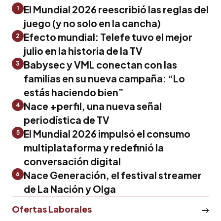
El Mundial 2026 reescribió las reglas del
1
juego (y no solo en la cancha)
Efecto mundial: Telefe tuvo el mejor
2
julio en la historia de la TV
Babysec y VML conectan con las
3
familias en su nueva campaña: “Lo
estás haciendo bien”
Nace +perfil, una nueva señal
4
periodística de TV
El Mundial 2026 impulsó el consumo
5
multiplataforma y redefinió la
conversación digital
Nace Generación, el festival streamer
6
de La Nación y Olga
Ofertas Laborales