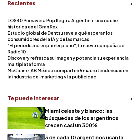
Recientes
LOS40 Primavera Pop llega a Argentina: una noche
histórica en el Gran Rex
Estudio global de Dentsu revela qué esperan los
consumidores de la IA y de las marcas
"El periodismo en primer plano", la nueva campaña de
Radio 10
Discovery refresca su imagen y potencia su experiencia
multiplataforma
McCann e IAB México comparten 5 macrotendencias en
la industria del marketing y la publicidad
Te puede interesar
Miami celeste y blanco: las
búsquedas de los argentinos
crecen casi un 300%
3 de cada 10 argentinos usan la