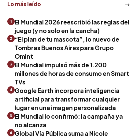
Lo más leído
El Mundial 2026 reescribió las reglas del
1
juego (y no solo en la cancha)
“El plan de tu mascota”, lo nuevo de
2
Tombras Buenos Aires para Grupo
Omint
El Mundial impulsó más de 1.200
3
millones de horas de consumo en Smart
TVs
Google Earth incorpora inteligencia
4
artificial para transformar cualquier
lugar en una imagen personalizada
El Mundial lo confirmó: la campaña ya
5
no alcanza
Global Vía Pública suma a Nicole
6