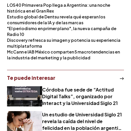
LOS40 Primavera Pop llega a Argentina: una noche
histórica en el Gran Rex
Estudio global de Dentsu revela qué esperan los
consumidores de la IA y de las marcas
"El periodismo en primer plano", la nueva campaña de
Radio 10
Discovery refresca su imagen y potencia su experiencia
multiplataforma
McCann e IAB México comparten 5 macrotendencias en
la industria del marketing y la publicidad
Te puede interesar
Córdoba fue sede de “Actitud
Digital Talks”, organizado por
Interact y la Universidad Siglo 21
Un estudio de Universidad Siglo 21
revela la caída del nivel de
felicidad en la población argentina