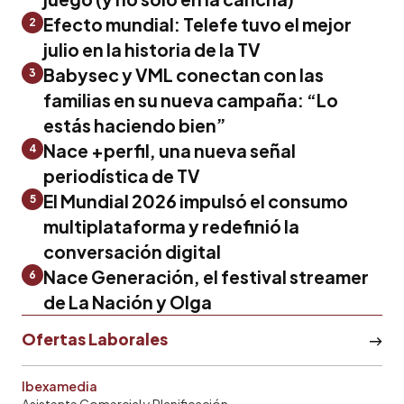
Efecto mundial: Telefe tuvo el mejor
2
julio en la historia de la TV
Babysec y VML conectan con las
3
familias en su nueva campaña: “Lo
estás haciendo bien”
Nace +perfil, una nueva señal
4
periodística de TV
El Mundial 2026 impulsó el consumo
5
multiplataforma y redefinió la
conversación digital
Nace Generación, el festival streamer
6
de La Nación y Olga
Ofertas Laborales
Ibexamedia
Asistente Comercial y Planificación