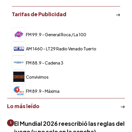
Tarifas de Publicidad
FM 99.9 - General Roca / La 100
AM 1460 - LT29 Radio Venado Tuerto
FM 88.9 - Cadena 3
Convivimos
FM 89.9 - Máxima
Lo más leído
El Mundial 2026 reescribió las reglas del
1
juego (y no solo en la cancha)