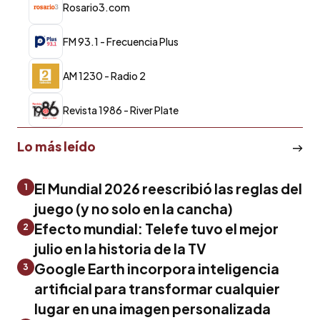
Rosario3.com
FM 93.1 - Frecuencia Plus
AM 1230 - Radio 2
Revista 1986 - River Plate
Lo más leído
El Mundial 2026 reescribió las reglas del
1
juego (y no solo en la cancha)
Efecto mundial: Telefe tuvo el mejor
2
julio en la historia de la TV
Google Earth incorpora inteligencia
3
artificial para transformar cualquier
lugar en una imagen personalizada