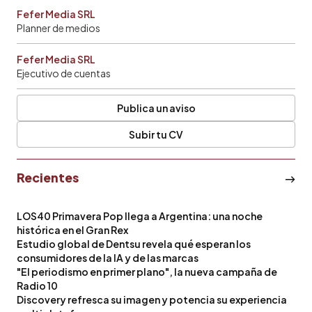
Fefer Media SRL
Planner de medios
Fefer Media SRL
Ejecutivo de cuentas
Publica un aviso
Subir tu CV
Recientes
LOS40 Primavera Pop llega a Argentina: una noche
histórica en el Gran Rex
Estudio global de Dentsu revela qué esperan los
consumidores de la IA y de las marcas
"El periodismo en primer plano", la nueva campaña de
Radio 10
Discovery refresca su imagen y potencia su experiencia