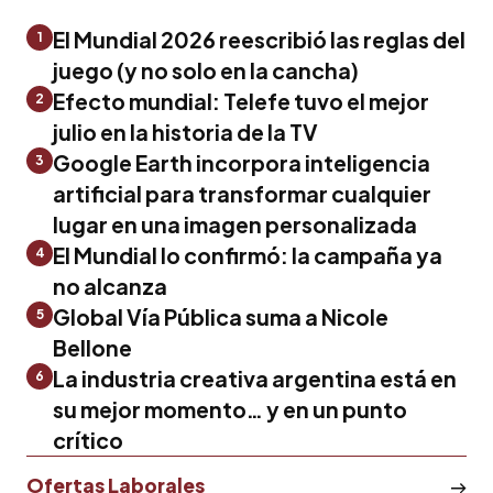
El Mundial 2026 reescribió las reglas del
1
juego (y no solo en la cancha)
Efecto mundial: Telefe tuvo el mejor
2
julio en la historia de la TV
Google Earth incorpora inteligencia
3
artificial para transformar cualquier
lugar en una imagen personalizada
El Mundial lo confirmó: la campaña ya
4
no alcanza
Global Vía Pública suma a Nicole
5
Bellone
La industria creativa argentina está en
6
su mejor momento… y en un punto
crítico
Ofertas Laborales