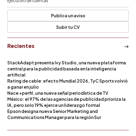
Ejecutivo de cuentas
Publica un aviso
Subir tu CV
Recientes
StackAdapt presenta Ivy Studio, una nueva plataforma
central para la publicidad basada en la inteligencia
artificial
Rating de cable: efecto Mundial 2026, TyC Sports volvió
a ganar en julio
Nace +perfil, una nueva señal periodística de TV
México: el 97% de las agencias de publicidad prioriza la
IA, pero solo 19% ejerce un liderazgo formal
Epson designa nueva Senior Marketing and
Communications Manager para la región Sur