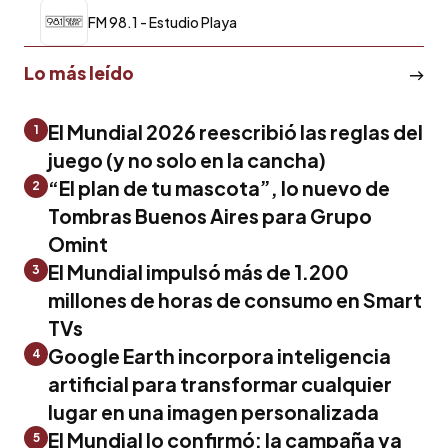
FM 98.1 - Estudio Playa
Lo más leído
El Mundial 2026 reescribió las reglas del
1
juego (y no solo en la cancha)
“El plan de tu mascota”, lo nuevo de
2
Tombras Buenos Aires para Grupo
Omint
El Mundial impulsó más de 1.200
3
millones de horas de consumo en Smart
TVs
Google Earth incorpora inteligencia
4
artificial para transformar cualquier
lugar en una imagen personalizada
El Mundial lo confirmó: la campaña ya
5