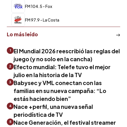
FM 104.5 - Fox
FM 97.9 - La Costa
Lo más leído
El Mundial 2026 reescribió las reglas del
1
juego (y no solo en la cancha)
Efecto mundial: Telefe tuvo el mejor
2
julio en la historia de la TV
Babysec y VML conectan con las
3
familias en su nueva campaña: “Lo
estás haciendo bien”
Nace +perfil, una nueva señal
4
periodística de TV
Nace Generación, el festival streamer
5