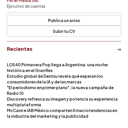
Fefer Media SRL
Ejecutivo de cuentas
Publica un aviso
Subir tu CV
Recientes
LOS40 Primavera Pop llega a Argentina: una noche
histórica en el Gran Rex
Estudio global de Dentsu revela qué esperan los
consumidores de la IA y de las marcas
"El periodismo en primer plano", la nueva campaña de
Radio 10
Discovery refresca su imagen y potencia su experiencia
multiplataforma
McCann e IAB México comparten 5 macrotendencias en
la industria del marketing y la publicidad