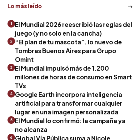
Lo más leído
El Mundial 2026 reescribió las reglas del
1
juego (y no solo en la cancha)
“El plan de tu mascota”, lo nuevo de
2
Tombras Buenos Aires para Grupo
Omint
El Mundial impulsó más de 1.200
3
millones de horas de consumo en Smart
TVs
Google Earth incorpora inteligencia
4
artificial para transformar cualquier
lugar en una imagen personalizada
El Mundial lo confirmó: la campaña ya
5
no alcanza
Global Vía Pública suma a Nicole
6