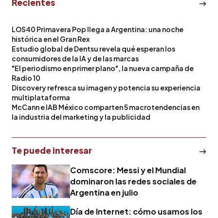
Recientes
LOS40 Primavera Pop llega a Argentina: una noche
histórica en el Gran Rex
Estudio global de Dentsu revela qué esperan los
consumidores de la IA y de las marcas
"El periodismo en primer plano", la nueva campaña de
Radio 10
Discovery refresca su imagen y potencia su experiencia
multiplataforma
McCann e IAB México comparten 5 macrotendencias en
la industria del marketing y la publicidad
Te puede interesar
Comscore: Messi y el Mundial
dominaron las redes sociales de
Argentina en julio
Día de Internet: cómo usamos los