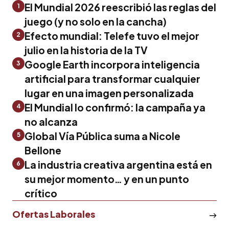
El Mundial 2026 reescribió las reglas del
1
juego (y no solo en la cancha)
Efecto mundial: Telefe tuvo el mejor
2
julio en la historia de la TV
Google Earth incorpora inteligencia
3
artificial para transformar cualquier
lugar en una imagen personalizada
El Mundial lo confirmó: la campaña ya
4
no alcanza
Global Vía Pública suma a Nicole
5
Bellone
La industria creativa argentina está en
6
su mejor momento… y en un punto
crítico
Ofertas Laborales