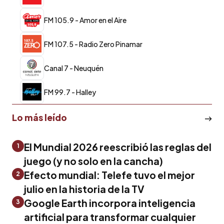
FM 105.9 - Amor en el Aire
FM 107.5 - Radio Zero Pinamar
Canal 7 - Neuquén
FM 99.7 - Halley
Lo más leído
El Mundial 2026 reescribió las reglas del
1
juego (y no solo en la cancha)
Efecto mundial: Telefe tuvo el mejor
2
julio en la historia de la TV
Google Earth incorpora inteligencia
3
artificial para transformar cualquier