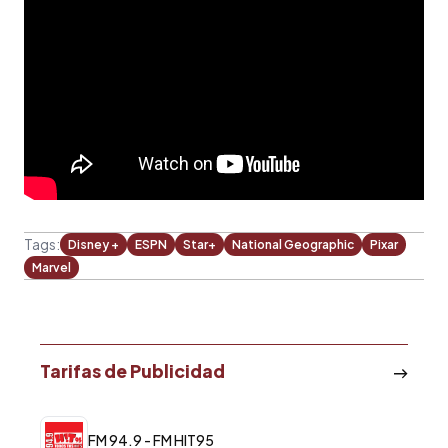
Tags:
Disney +
ESPN
Star+
National Geographic
Pixar
Marvel
Tarifas de Publicidad
FM 94.9 - FM HIT95