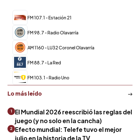
FM 107.1 - Estación 21
FM 98.7 - Radio Olavarría
AM 1160 - LU32 Coronel Olavarría
FM 88.7 - La Red
FM 103.1 - Radio Uno
Lo más leído
El Mundial 2026 reescribió las reglas del
1
juego (y no solo en la cancha)
Efecto mundial: Telefe tuvo el mejor
2
julio en la historia de la TV