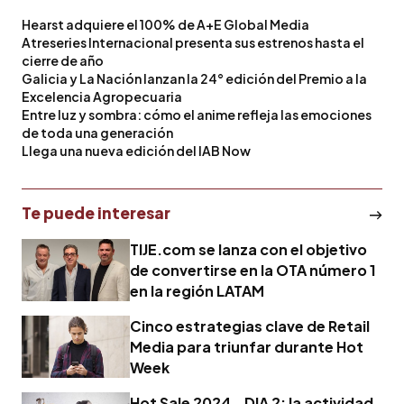
Hearst adquiere el 100% de A+E Global Media
Atreseries Internacional presenta sus estrenos hasta el
cierre de año
Galicia y La Nación lanzan la 24° edición del Premio a la
Excelencia Agropecuaria
Entre luz y sombra: cómo el anime refleja las emociones
de toda una generación
Llega una nueva edición del IAB Now
Te puede interesar
TIJE.com se lanza con el objetivo
de convertirse en la OTA número 1
en la región LATAM
Cinco estrategias clave de Retail
Media para triunfar durante Hot
Week
Hot Sale 2024 - DIA 2: la actividad