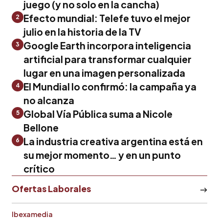
juego (y no solo en la cancha)
Efecto mundial: Telefe tuvo el mejor
2
julio en la historia de la TV
Google Earth incorpora inteligencia
3
artificial para transformar cualquier
lugar en una imagen personalizada
El Mundial lo confirmó: la campaña ya
4
no alcanza
Global Vía Pública suma a Nicole
5
Bellone
La industria creativa argentina está en
6
su mejor momento… y en un punto
crítico
Ofertas Laborales
Ibexamedia