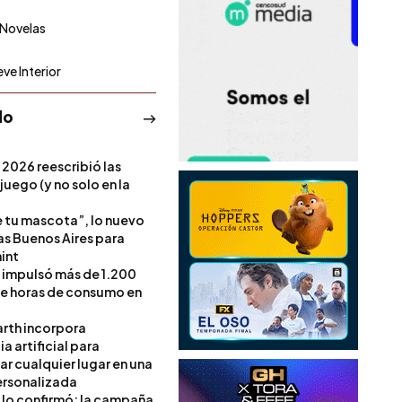
Novelas
eve Interior
do
 2026 reescribió las
 juego (y no solo en la
e tu mascota”, lo nuevo
s Buenos Aires para
int
l impulsó más de 1.200
de horas de consumo en
rth incorpora
ia artificial para
ar cualquier lugar en una
rsonalizada
l lo confirmó: la campaña