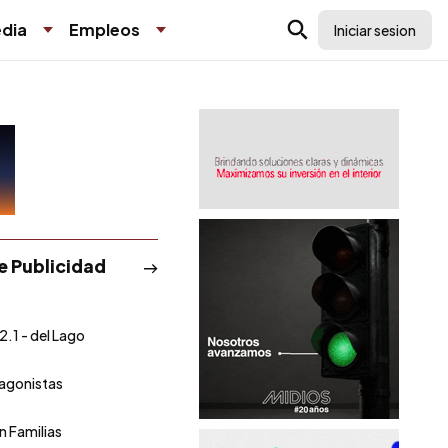
dia
Empleos
Iniciar sesion
de Publicidad
2.1 - del Lago
agonistas
ín Familias