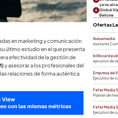
ya no alc
Global Ví
6
Bellone
Ofertas L
Ibexamedia
zadas en marketing y comunicación
Asistente Come
su último estudio en el que presenta
billboard pu
era efectividad de la gestión de
ejecutivo de v
M)
y asesorar a los profesionales del
las relaciones de forma auténtica
Empresa de V
Ejecutivo de c
Fefer Media 
Planner de me
Fefer Media 
Ejecutivo de c