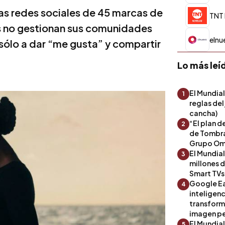
las redes sociales de 45 marcas de
TNT 
as no gestionan sus comunidades
elnu
 sólo a dar “me gusta” y compartir
Lo más leí
El Mundial
1
reglas del
cancha)
“El plan d
2
de Tombra
Grupo Om
El Mundia
3
millones 
Smart TVs
Google Ea
4
inteligenc
transform
imagen pe
El Mundia
5