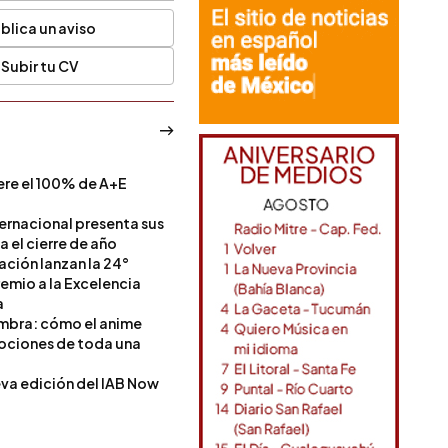
blica un aviso
Subir tu CV
ere el 100% de A+E
a
ternacional presenta sus
a el cierre de año
Nación lanzan la 24°
remio a la Excelencia
a
ombra: cómo el anime
mociones de toda una
va edición del IAB Now