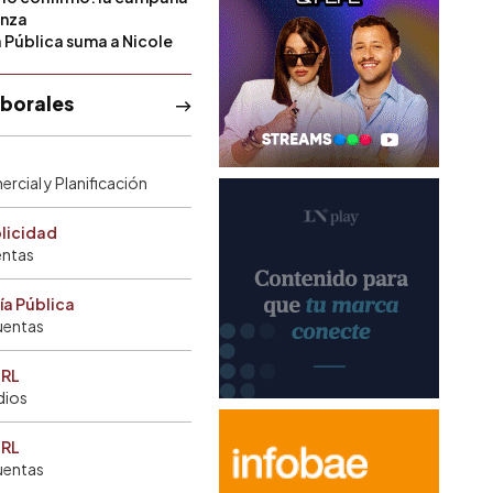
anza
a Pública suma a Nicole
aborales
rcial y Planificación
blicidad
entas
ía Pública
uentas
SRL
dios
SRL
uentas