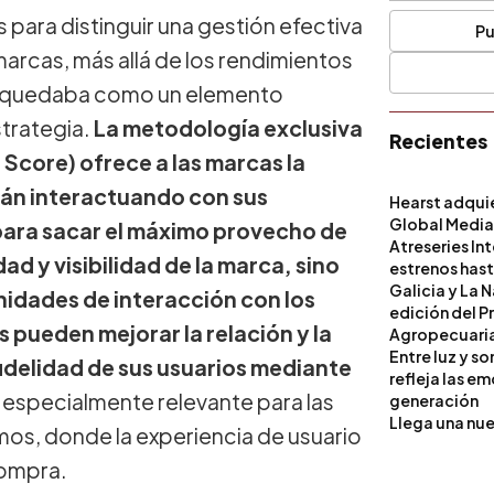
 para distinguir una gestión efectiva
Pu
marcas, más allá de los rendimientos
es quedaba como un elemento
strategia.
La metodología exclusiva
Recientes
core) ofrece a las marcas la
án interactuando con sus
Hearst adqui
Global Medi
para sacar el máximo provecho de
Atreseries In
dad y visibilidad de la marca, sino
estrenos hast
Galicia y La 
idades de interacción con los
edición del P
 pueden mejorar la relación y la
Agropecuari
Entre luz y s
fidelidad de sus usuarios mediante
refleja las e
especialmente relevante para las
generación
Llega una nue
os, donde la experiencia de usuario
compra.