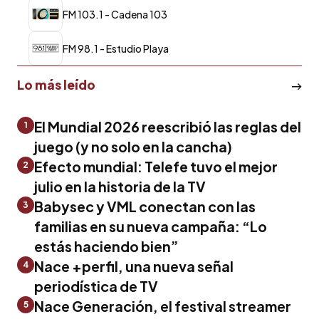
FM 103.1 - Cadena 103
FM 98.1 - Estudio Playa
Lo más leído
El Mundial 2026 reescribió las reglas del
1
juego (y no solo en la cancha)
Efecto mundial: Telefe tuvo el mejor
2
julio en la historia de la TV
Babysec y VML conectan con las
3
familias en su nueva campaña: “Lo
estás haciendo bien”
Nace +perfil, una nueva señal
4
periodística de TV
Nace Generación, el festival streamer
5