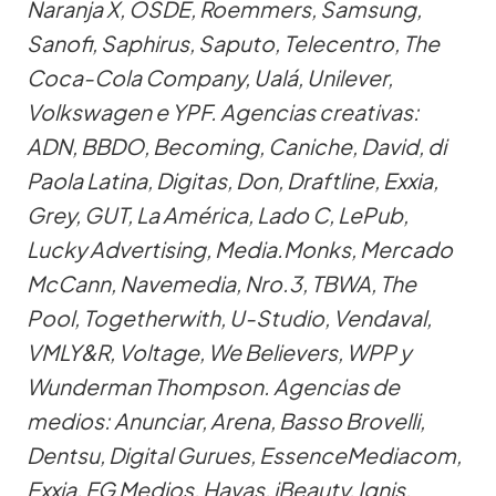
Naranja X, OSDE, Roemmers, Samsung,
Sanofi, Saphirus, Saputo, Telecentro, The
Coca-Cola Company, Ualá, Unilever,
Volkswagen e YPF. Agencias creativas:
ADN, BBDO, Becoming, Caniche, David, di
Paola Latina, Digitas, Don, Draftline, Exxia,
Grey, GUT, La América, Lado C, LePub,
Lucky Advertising, Media.Monks, Mercado
McCann, Navemedia, Nro.3, TBWA, The
Pool, Togetherwith, U-Studio, Vendaval,
VMLY&R, Voltage, We Believers, WPP y
Wunderman Thompson. Agencias de
medios: Anunciar, Arena, Basso Brovelli,
Dentsu, Digital Gurues, EssenceMediacom,
Exxia, FG Medios, Havas, iBeauty, Ignis,