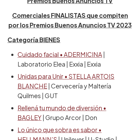
Premios Buenos Anuncios TV
Comerciales FINALISTAS que compiten
por los Premios Buenos Anuncios TV 2023
Categoría BIENES
Cuidado facial • ADERMICINA
|
Laboratorio Elea | Exxia | Exxia
Unidas para Unir • STELLA ARTOIS
BLANCHE
| Cervecería y Maltería
Quilmes | GUT
Rellená tu mundo de diversión •
BAGLEY
| Grupo Arcor | Don
Lo único que sobra es sabor •
HELLMANN’S
| Unilever | U-Studio |