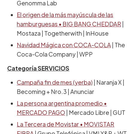
Genomma Lab
El origen de la más mayúscula de las
hamburguesas • BIG BANG CHEDDAR
|
Mostaza | Togetherwith | InHouse
Navidad Mágica con COCA-COLA
| The
Coca-Cola Company | WPP
Categoría SERVICIOS
Campaña fin de mes (yerba)
| Naranja X |
Becoming + Nro.3 | Anunciar
La persona argentina promedio •
MERCADO PAGO
| Mercado Libre | GUT
La Tercera de Movistar • MOVISTAR
FIBRA
| Grupo Telefónica | VMLY&R + WT