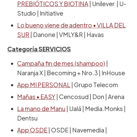
PREBIÓTICOS Y BIOTINA
| Unilever | U-
Studio | Initiative
Lo bueno viene de adentro • VILLA DEL
SUR
| Danone | VMLY&R | Havas
Categoría SERVICIOS
Campaña fin de mes (shampoo)
|
Naranja X | Becoming + Nro.3 | InHouse
App MI PERSONAL
| Grupo Telecom
Mañas • EASY
| Cencosud | Don | Arena
La mano de Manu
| Ualá | Media.Monks |
Dentsu
App OSDE
| OSDE | Navemedia |