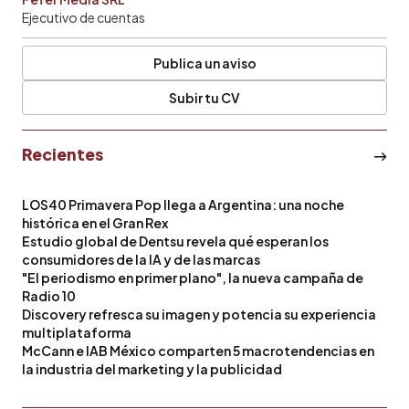
Ejecutivo de cuentas
Publica un aviso
Subir tu CV
Recientes
LOS40 Primavera Pop llega a Argentina: una noche
histórica en el Gran Rex
Estudio global de Dentsu revela qué esperan los
consumidores de la IA y de las marcas
"El periodismo en primer plano", la nueva campaña de
Radio 10
Discovery refresca su imagen y potencia su experiencia
multiplataforma
McCann e IAB México comparten 5 macrotendencias en
la industria del marketing y la publicidad