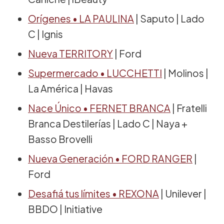
Orígenes • LA PAULINA
| Saputo | Lado
C | Ignis
Nueva TERRITORY
| Ford
Supermercado • LUCCHETTI
| Molinos |
La América | Havas
Nace Único • FERNET BRANCA
| Fratelli
Branca Destilerías | Lado C | Naya +
Basso Brovelli
Nueva Generación • FORD RANGER
|
Ford
Desafiá tus límites • REXONA
| Unilever |
BBDO | Initiative