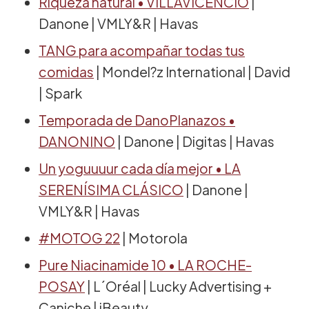
Riqueza natural • VILLAVICENCIO
|
Danone | VMLY&R | Havas
TANG
para acompañar todas tus
comidas
| Mondel?z International | David
| Spark
Temporada de DanoPlanazos •
DANONINO
| Danone | Digitas | Havas
Un yoguuuur cada día mejor • LA
SERENÍSIMA CLÁSICO
| Danone |
VMLY&R | Havas
#MOTOG 22
| Motorola
Pure Niacinamide 10 • LA ROCHE-
POSAY
| L´Oréal | Lucky Advertising +
Caniche | iBeauty