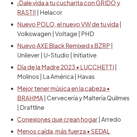
¡Dale vida a tu cucharita con GRIDO y
RASTI!
| Helacor
Nuevo POLO, el nuevo VW de tu vida
|
Volkswagen | Voltage | PHD
Nuevo AXE Black Remixed x BZRP
|
Unilever | U-Studio | Initiative
Día de la Madre 2023 • LUCCHETTI
|
Molinos | La América | Havas
Mejor tener música en la cabeza •
BRAHMA
| Cervecería y Maltería Quilmes
| Draftline
Conexiones que crean hogar
| Arredo
Menos caída, más fuerza • SEDAL