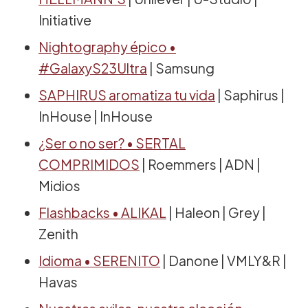
Initiative
Nightography épico •
#GalaxyS23Ultra
| Samsung
SAPHIRUS aromatiza tu vida
| Saphirus |
InHouse | InHouse
¿Ser o no ser? • SERTAL
COMPRIMIDOS
| Roemmers | ADN |
Midios
Flashbacks • ALIKAL
| Haleon | Grey |
Zenith
Idioma • SERENITO
| Danone | VMLY&R |
Havas