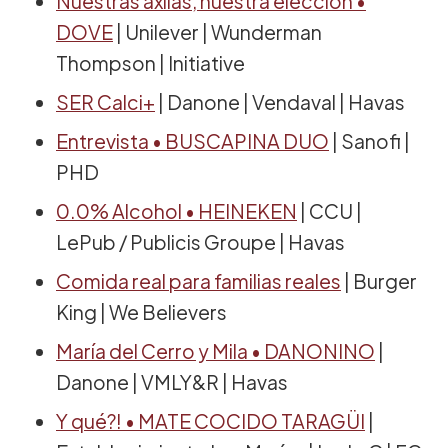
Nuestras axilas, nuestra elección •
DOVE
| Unilever | Wunderman
Thompson | Initiative
SER Calci+
| Danone | Vendaval | Havas
Entrevista • BUSCAPINA DUO
| Sanofi |
PHD
0.0% Alcohol • HEINEKEN
| CCU |
LePub / Publicis Groupe | Havas
Comida real para familias reales
| Burger
King | We Believers
María del Cerro y Mila • DANONINO
|
Danone | VMLY&R | Havas
Y qué?! • MATE COCIDO TARAGÜI
|