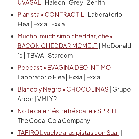
UVASAL
| Haleon | Grey | Zenith
Pianista • CONTRACTIL
| Laboratorio
Elea | Exxia | Exxia
Mucho, muchísimo cheddar, che •
BACON CHEDDAR MCMELT
| McDonald
´s | TBWA | Starcom
Podcast • EVAGINA DEO ÍNTIMO
|
Laboratorio Elea | Exxia | Exxia
Blanco y Negro • CHOCOLINAS
| Grupo
Arcor | VMLYR
No te calentés, refréscate • SPRITE
|
The Coca-Cola Company
TAFIROL vuelve a las pistas con Suar
|