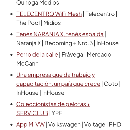
Quiroga Medios
TELECENTRO WiFi Mesh
| Telecentro |
The Pool | Midios
Tenés NARANJA X, tenés espalda
|
Naranja X | Becoming + Nro.3 | InHouse
Perro de la calle
| Frávega | Mercado
McCann
Una empresa que da trabajo y
capacitación, un país que crece
| Coto |
InHouse | InHouse
Coleccionistas de pelotas •
SERVICLUB
| YPF
App Mi VW
| Volkswagen | Voltage | PHD