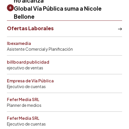
no alcanza
Global Vía Pública suma a Nicole
6
Bellone
Ofertas Laborales
Ibexamedia
Asistente Comercial y Planificación
billboard publicidad
ejecutivo de ventas
Empresa de Vía Pública
Ejecutivo de cuentas
Fefer Media SRL
Planner de medios
Fefer Media SRL
Ejecutivo de cuentas