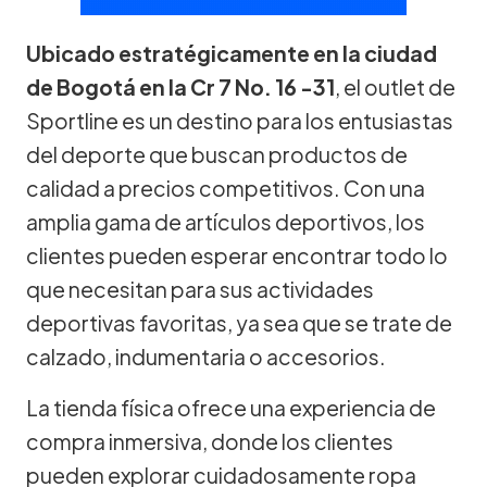
Ubicado estratégicamente en la ciudad
de Bogotá en la Cr 7 No. 16 -31
, el outlet de
Sportline es un destino para los entusiastas
del deporte que buscan productos de
calidad a precios competitivos. Con una
amplia gama de artículos deportivos, los
clientes pueden esperar encontrar todo lo
que necesitan para sus actividades
deportivas favoritas, ya sea que se trate de
calzado, indumentaria o accesorios.
La tienda física ofrece una experiencia de
compra inmersiva, donde los clientes
pueden explorar cuidadosamente ropa