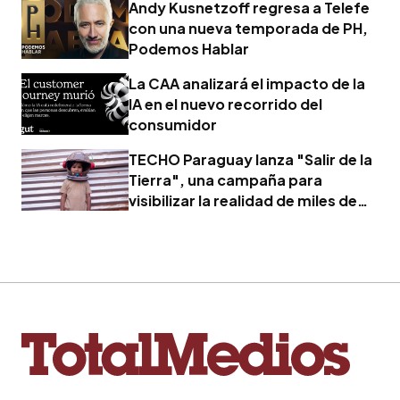
Andy Kusnetzoff regresa a Telefe
con una nueva temporada de PH,
Podemos Hablar
La CAA analizará el impacto de la
IA en el nuevo recorrido del
consumidor
TECHO Paraguay lanza "Salir de la
Tierra", una campaña para
visibilizar la realidad de miles de
familias