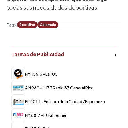
todas sus necesidades deportivas.
Tags:
Sportline
Colombia
Tarifas de Publicidad
FM 105.3 - La 100
AM 980 - LU37 Radio 37 General Pico
FM 101.1 - Emisora de la Ciudad / Esperanza
FM 88.7 - F! Fahrenheit