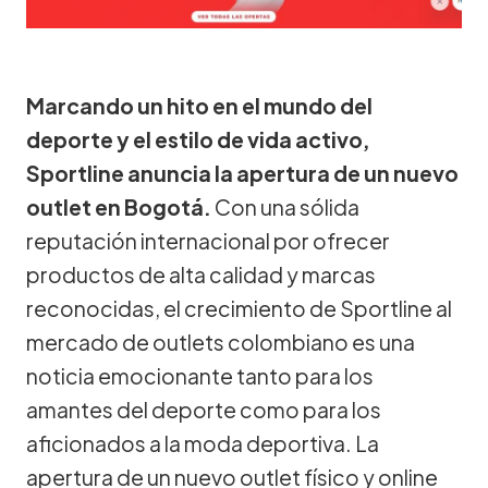
Marcando un hito en el mundo del
deporte y el estilo de vida activo,
Sportline anuncia la apertura de un nuevo
outlet en Bogotá.
Con una sólida
reputación internacional por ofrecer
productos de alta calidad y marcas
reconocidas, el crecimiento de Sportline al
mercado de outlets colombiano es una
noticia emocionante tanto para los
amantes del deporte como para los
aficionados a la moda deportiva. La
apertura de un nuevo outlet físico y online