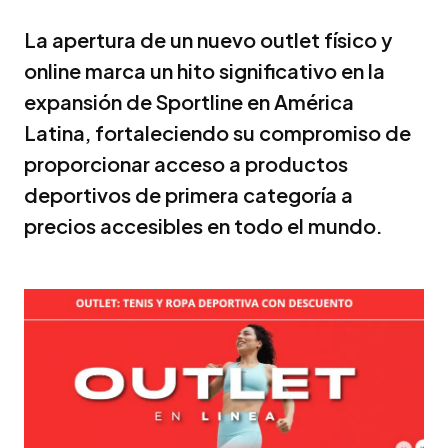
La apertura de un nuevo outlet físico y
online marca un hito significativo en la
expansión de Sportline en América
Latina, fortaleciendo su compromiso de
proporcionar acceso a productos
deportivos de primera categoría a
precios accesibles en todo el mundo.