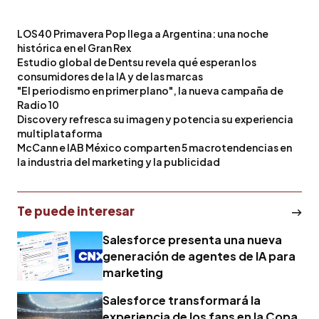
LOS40 Primavera Pop llega a Argentina: una noche
histórica en el Gran Rex
Estudio global de Dentsu revela qué esperan los
consumidores de la IA y de las marcas
"El periodismo en primer plano", la nueva campaña de
Radio 10
Discovery refresca su imagen y potencia su experiencia
multiplataforma
McCann e IAB México comparten 5 macrotendencias en
la industria del marketing y la publicidad
Te puede interesar
Salesforce presenta una nueva
generación de agentes de IA para
marketing
Salesforce transformará la
experiencia de los fans en la Copa