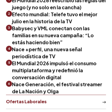
El Mundial 2026 reescribió las reglas del
juego (y no solo en la cancha)
Efecto mundial: Telefe tuvo el mejor
2
julio en la historia de la TV
Babysec y VML conectan con las
3
familias en su nueva campaña: “Lo
estás haciendo bien”
Nace +perfil, una nueva señal
4
periodística de TV
El Mundial 2026 impulsó el consumo
5
multiplataforma y redefinió la
conversación digital
Nace Generación, el festival streamer
6
de La Nación y Olga
Ofertas Laborales