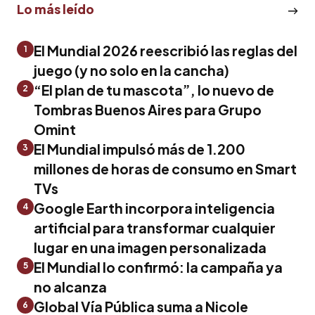
Lo más leído
El Mundial 2026 reescribió las reglas del
1
juego (y no solo en la cancha)
“El plan de tu mascota”, lo nuevo de
2
Tombras Buenos Aires para Grupo
Omint
El Mundial impulsó más de 1.200
3
millones de horas de consumo en Smart
TVs
Google Earth incorpora inteligencia
4
artificial para transformar cualquier
lugar en una imagen personalizada
El Mundial lo confirmó: la campaña ya
5
no alcanza
Global Vía Pública suma a Nicole
6