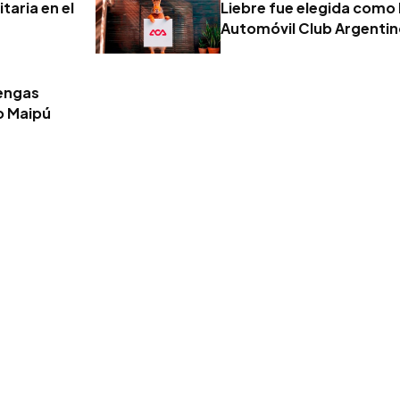
taria en el
Liebre fue elegida como 
Automóvil Club Argenti
tengas
o Maipú