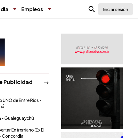
dia
Empleos
Iniciar sesion
de Publicidad
io UNO de Entre Ríos -
ná
ía - Gualeguaychú
ertar Entrerriano (Ex El
 - Concordia