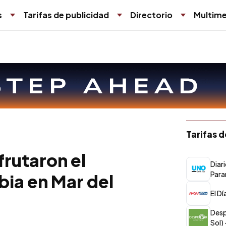
s
Tarifas de publicidad
Directorio
Multime
Tarifas 
frutaron el
Diar
Para
ia en Mar del
El D
Desp
Sol)