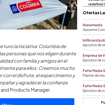
redefinió 
Ofertas L
Ibexamedia
Asistente Come
billboard pu
ejecutivo de v
tuvo la iniciativa 'Columbia de
 a las personas que nos eligen durante
Empresa de V
lidad con familia y amigos en el
Ejecutivo de c
lmente para ellos. Creemos mucho
Fefer Media 
 con el disfrute, el esparcimiento y
Planner de me
mpañar y agradecer la confianza
Fefer Media 
g and Products Manager.
Ejecutivo de c
Pu