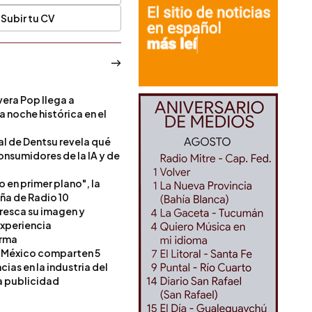
Subir tu CV
era Pop llega a
a noche histórica en el
l de Dentsu revela qué
onsumidores de la IA y de
o en primer plano", la
a de Radio 10
resca su imagen y
experiencia
orma
 México comparten 5
as en la industria del
a publicidad