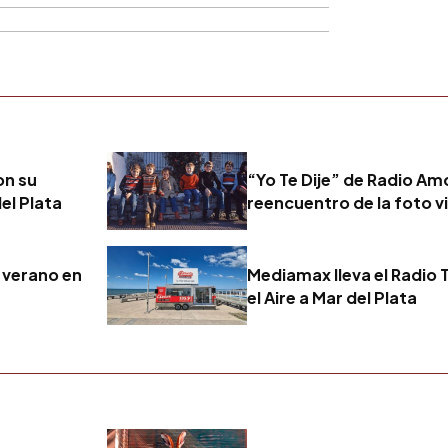
on su
“Yo Te Dije” de Radio Amo
el Plata
reencuentro de la foto vi
n verano en
Mediamax lleva el Radio 
el Aire a Mar del Plata