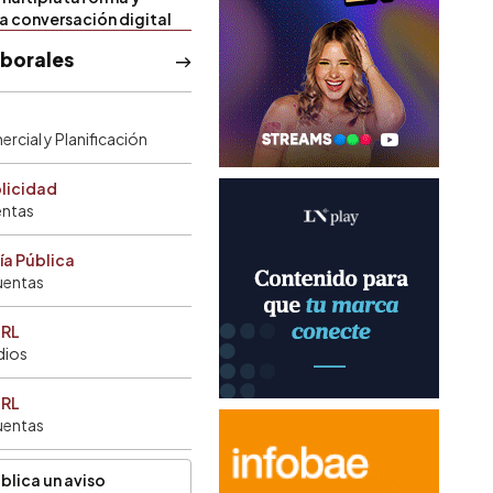
la conversación digital
aborales
rcial y Planificación
blicidad
entas
ía Pública
uentas
SRL
dios
SRL
uentas
blica un aviso