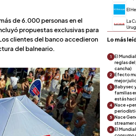
El H
más de 6.000 personas en el
La C
Uru
incluyó propuestas exclusivas para
 Los clientes del banco accedieron
Lo más leí
ctura del balneario.
El Mundial
1
reglas del
cancha)
Efecto mu
2
mejor julio
Babysec y
3
familias 
estás hac
Nace +perf
4
periodíst
Nace Gene
5
streamer 
El Mundial
6
consumo 