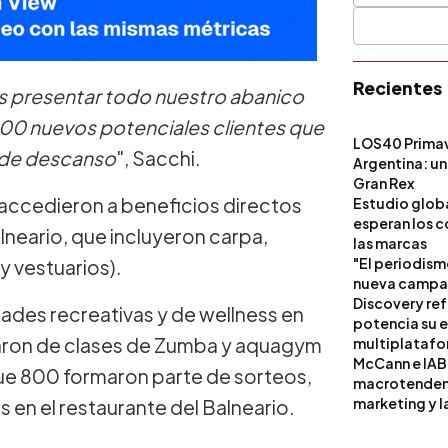
Recientes
os presentar todo nuestro abanico
500 nuevos potenciales clientes que
LOS40 Primav
s de descanso
", Sacchi.
Argentina: un
Gran Rex
o accedieron a beneficios directos
Estudio globa
esperan los c
alneario, que incluyeron carpa,
las marcas
"El periodism
y vestuarios).
nueva campañ
Discovery ref
ades recreativas y de wellness en
potencia su 
paron de clases de Zumba y aquagym
multiplataf
McCann e IAB
que 800 formaron parte de sorteos,
macrotendenci
marketing y l
 en el restaurante del Balneario.