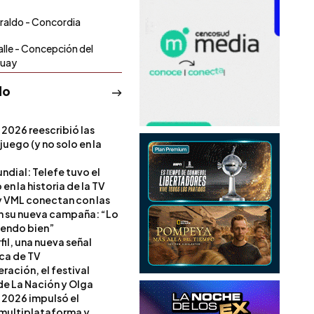
eraldo - Concordia
alle - Concepción del
guay
do
 2026 reescribió las
 juego (y no solo en la
ndial: Telefe tuvo el
 en la historia de la TV
 VML conectan con las
en su nueva campaña: “Lo
iendo bien”
il, una nueva señal
ica de TV
ración, el festival
de La Nación y Olga
 2026 impulsó el
multiplataforma y