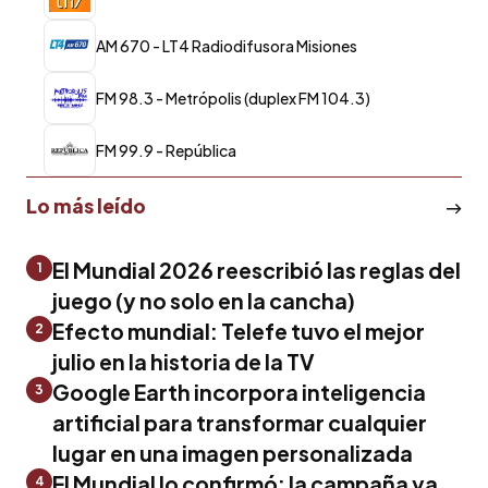
AM 670 - LT4 Radiodifusora Misiones
FM 98.3 - Metrópolis (duplex FM 104.3)
FM 99.9 - República
Lo más leído
El Mundial 2026 reescribió las reglas del
1
juego (y no solo en la cancha)
Efecto mundial: Telefe tuvo el mejor
2
julio en la historia de la TV
Google Earth incorpora inteligencia
3
artificial para transformar cualquier
lugar en una imagen personalizada
El Mundial lo confirmó: la campaña ya
4