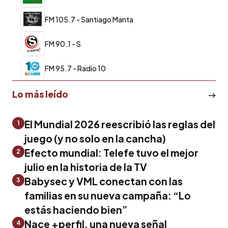
FM 105.7 - Santiago Manta
FM 90.1 - S
FM 95.7 - Radio 10
Lo más leído
El Mundial 2026 reescribió las reglas del
1
juego (y no solo en la cancha)
Efecto mundial: Telefe tuvo el mejor
2
julio en la historia de la TV
Babysec y VML conectan con las
3
familias en su nueva campaña: “Lo
estás haciendo bien”
Nace +perfil, una nueva señal
4