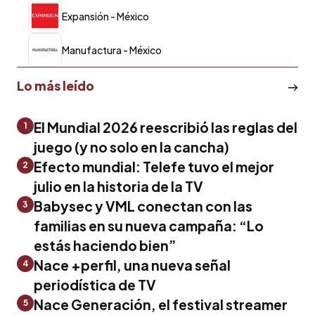
Expansión - México
Manufactura - México
Lo más leído
El Mundial 2026 reescribió las reglas del
1
juego (y no solo en la cancha)
Efecto mundial: Telefe tuvo el mejor
2
julio en la historia de la TV
Babysec y VML conectan con las
3
familias en su nueva campaña: “Lo
estás haciendo bien”
Nace +perfil, una nueva señal
4
periodística de TV
Nace Generación, el festival streamer
5