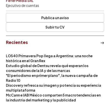
Fefer Media SRL
Ejecutivo de cuentas
Publica un aviso
Subir tu CV
Recientes
LOS40 Primavera Pop llega a Argentina: una noche
histórica en el Gran Rex
Estudio global de Dentsu revela qué esperan los
consumidores de la IA y de las marcas
"El periodismo en primer plano", la nueva campaña de
Radio 10
Discovery refresca su imagen y potencia su experiencia
multiplataforma
McCann e IAB México comparten 5 macrotendencias en
la industria del marketing y la publicidad