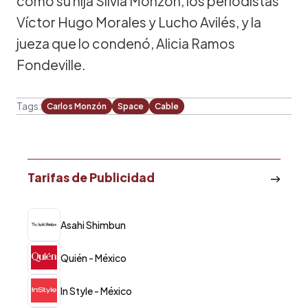
como su hija Silvia Monzón, los periodistas
Víctor Hugo Morales y Lucho Avilés, y la
jueza que lo condenó, Alicia Ramos
Fondeville.
Tags:
Carlos Monzón
Space
Cable
Tarifas de Publicidad
Asahi Shimbun
Quién - México
In Style - México