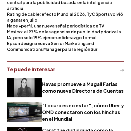
central para la publicidad basada en la inteligencia
artificial
Rating de cable: efecto Mundial 2026, TyC Sports volvió
a ganar en julio
Nace +perfil, una nueva señal periodística de TV
México: el 97% de las agencias de publicidad prioriza la
IA, pero solo 19% ejerce un liderazgo formal
Epson designa nueva Senior Marketing and
Communications Manager para la región Sur
Te puede interesar
Havas promueve a Magalí Farías
como nueva Directora de Cuentas
"Locura es no estar", cómo Uber y
OMD conectaron con los hinchas
en el Mundial
Carat fue distinguida como la