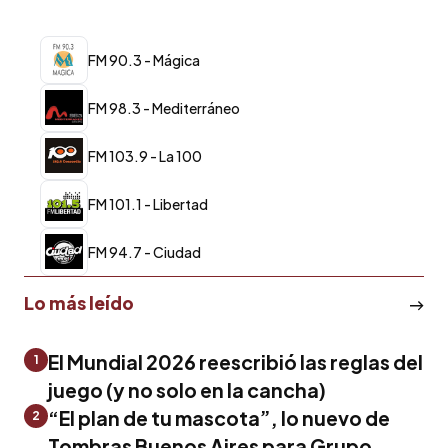
FM 90.3 - Mágica
FM 98.3 - Mediterráneo
FM 103.9 - La 100
FM 101.1 - Libertad
FM 94.7 - Ciudad
Lo más leído
El Mundial 2026 reescribió las reglas del
1
juego (y no solo en la cancha)
“El plan de tu mascota”, lo nuevo de
2
Tombras Buenos Aires para Grupo