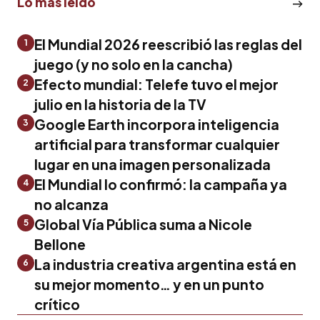
Lo más leído
El Mundial 2026 reescribió las reglas del
1
juego (y no solo en la cancha)
Efecto mundial: Telefe tuvo el mejor
2
julio en la historia de la TV
Google Earth incorpora inteligencia
3
artificial para transformar cualquier
lugar en una imagen personalizada
El Mundial lo confirmó: la campaña ya
4
no alcanza
Global Vía Pública suma a Nicole
5
Bellone
La industria creativa argentina está en
6
su mejor momento… y en un punto
crítico