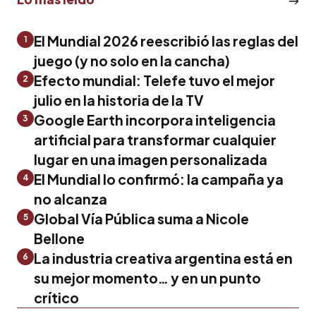
El Mundial 2026 reescribió las reglas del
1
juego (y no solo en la cancha)
Efecto mundial: Telefe tuvo el mejor
2
julio en la historia de la TV
Google Earth incorpora inteligencia
3
artificial para transformar cualquier
lugar en una imagen personalizada
El Mundial lo confirmó: la campaña ya
4
no alcanza
Global Vía Pública suma a Nicole
5
Bellone
La industria creativa argentina está en
6
su mejor momento… y en un punto
crítico