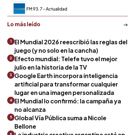
FM 93.7 - Actualidad
Lo más leído
El Mundial 2026 reescribió las reglas del
1
juego (y no solo en la cancha)
Efecto mundial: Telefe tuvo el mejor
2
julio en la historia de la TV
Google Earth incorpora inteligencia
3
artificial para transformar cualquier
lugar en una imagen personalizada
El Mundial lo confirmó: la campaña ya
4
no alcanza
Global Vía Pública suma a Nicole
5
Bellone
La industria creativa argentina está en
6