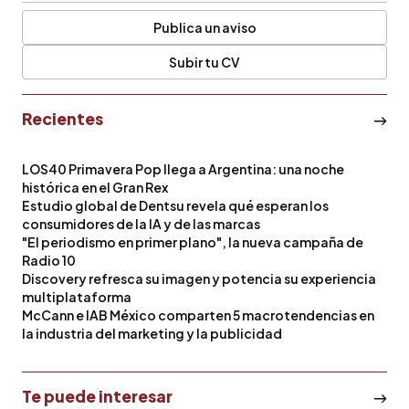
Publica un aviso
Subir tu CV
Recientes
LOS40 Primavera Pop llega a Argentina: una noche
histórica en el Gran Rex
Estudio global de Dentsu revela qué esperan los
consumidores de la IA y de las marcas
"El periodismo en primer plano", la nueva campaña de
Radio 10
Discovery refresca su imagen y potencia su experiencia
multiplataforma
McCann e IAB México comparten 5 macrotendencias en
la industria del marketing y la publicidad
Te puede interesar