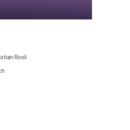
stian Rosli
ch