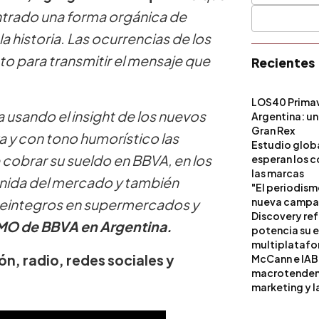
ntrado una forma orgánica de
 historia. Las ocurrencias de los
to para transmitir el mensaje que
Recientes
LOS40 Primav
 usando el insight de los nuevos
Argentina: un
Gran Rex
 y con tono humorístico las
Estudio globa
 cobrar su sueldo en BBVA, en los
esperan los c
las marcas
enida del mercado y también
"El periodism
nueva campañ
 reintegros en supermercados y
Discovery ref
MO de BBVA en Argentina.
potencia su 
multiplataf
n, radio, redes sociales y
McCann e IAB
macrotendenci
marketing y l