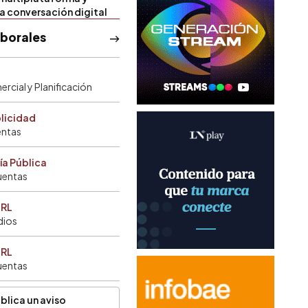
la conversación digital
aborales
rcial y Planificación
blicidad
entas
ía Pública
uentas
SRL
dios
SRL
uentas
blica un aviso