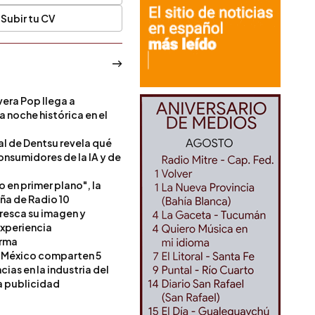
Subir tu CV
era Pop llega a
a noche histórica en el
l de Dentsu revela qué
onsumidores de la IA y de
o en primer plano", la
a de Radio 10
resca su imagen y
experiencia
orma
 México comparten 5
as en la industria del
a publicidad