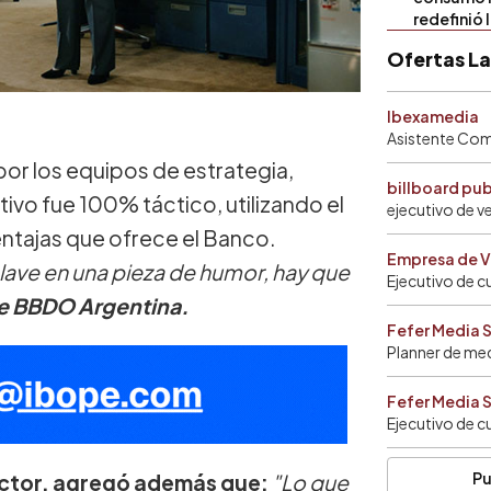
redefinió 
Ofertas L
Ibexamedia
Asistente Come
or los equipos de estrategia,
billboard pu
tivo fue 100% táctico, utilizando el
ejecutivo de v
entajas que ofrece el Banco.
Empresa de V
ave en una pieza de humor, hay que
Ejecutivo de c
de BBDO Argentina.
Fefer Media 
Planner de me
Fefer Media 
Ejecutivo de c
Pu
ctor, agregó además que:
"Lo que