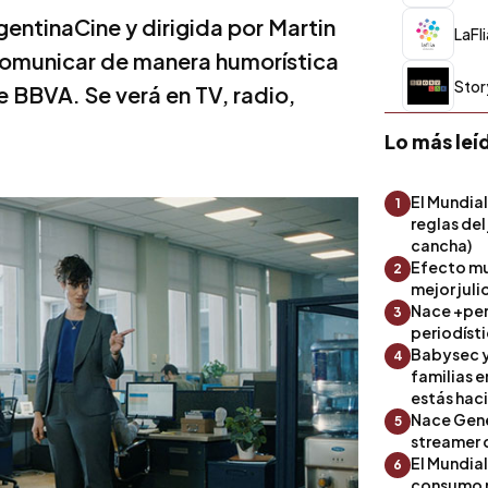
ntinaCine y dirigida por Martin
LaFl
comunicar de manera humorística
Stor
e BBVA. Se verá en TV, radio,
Lo más leí
El Mundial
1
reglas del
cancha)
Efecto mu
2
mejor julio
Nace +perf
3
periodíst
Babysec y
4
familias 
estás hac
Nace Gene
5
streamer 
El Mundial
6
consumo 