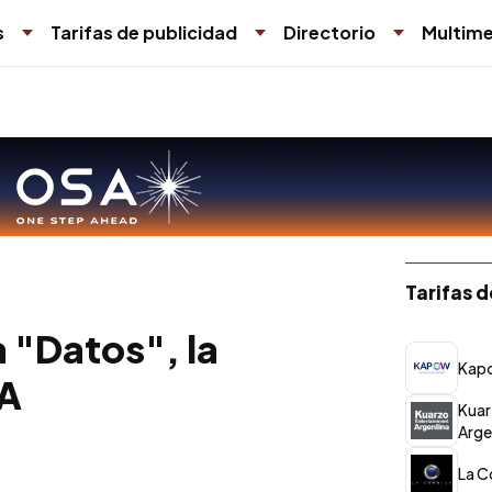
s
Tarifas de publicidad
Directorio
Multime
Tarifas 
 "Datos", la
Kap
VA
Kuar
Arge
La C