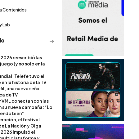
ia Contenidos
y Lab
do
 2026 reescribió las
 juego (y no solo en la
ndial: Telefe tuvo el
 en la historia de la TV
il, una nueva señal
ica de TV
 VML conectan con las
en su nueva campaña: “Lo
iendo bien”
ración, el festival
de La Nación y Olga
 2026 impulsó el
multiplataforma y