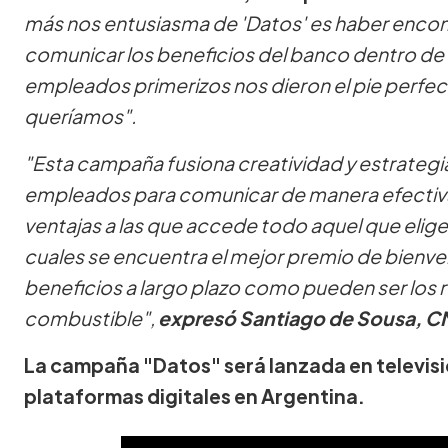
más nos entusiasma de 'Datos' es haber enco
comunicar los beneficios del banco dentro de la
empleados primerizos nos dieron el pie perfec
queríamos".
"Esta campaña fusiona creatividad y estrategia
empleados para comunicar de manera efectiva
ventajas a las que accede todo aquel que elige
cuales se encuentra el mejor premio de bienv
beneficios a largo plazo como pueden ser los
combustible",
expresó Santiago de Sousa, C
La campaña "Datos" será lanzada en televisió
plataformas digitales en Argentina.