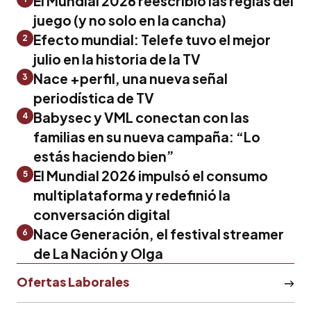
El Mundial 2026 reescribió las reglas del
juego (y no solo en la cancha)
Efecto mundial: Telefe tuvo el mejor
2
julio en la historia de la TV
Nace +perfil, una nueva señal
3
periodística de TV
Babysec y VML conectan con las
4
familias en su nueva campaña: “Lo
estás haciendo bien”
El Mundial 2026 impulsó el consumo
5
multiplataforma y redefinió la
conversación digital
Nace Generación, el festival streamer
6
de La Nación y Olga
Ofertas Laborales