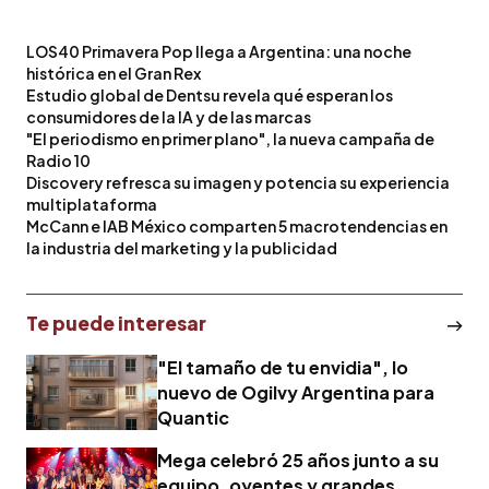
LOS40 Primavera Pop llega a Argentina: una noche
histórica en el Gran Rex
Estudio global de Dentsu revela qué esperan los
consumidores de la IA y de las marcas
"El periodismo en primer plano", la nueva campaña de
Radio 10
Discovery refresca su imagen y potencia su experiencia
multiplataforma
McCann e IAB México comparten 5 macrotendencias en
la industria del marketing y la publicidad
Te puede interesar
"El tamaño de tu envidia", lo
nuevo de Ogilvy Argentina para
Quantic
Mega celebró 25 años junto a su
equipo, oyentes y grandes