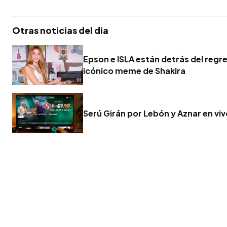
Otras noticias del dia
Epson e ISLA están detrás del regr
icónico meme de Shakira
Serú Girán por Lebón y Aznar en vi