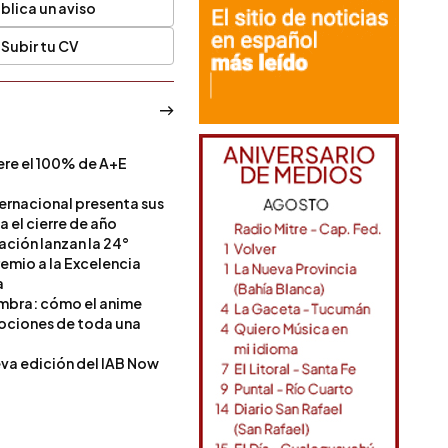
blica un aviso
Subir tu CV
ere el 100% de A+E
a
ternacional presenta sus
a el cierre de año
Nación lanzan la 24°
remio a la Excelencia
a
ombra: cómo el anime
mociones de toda una
va edición del IAB Now