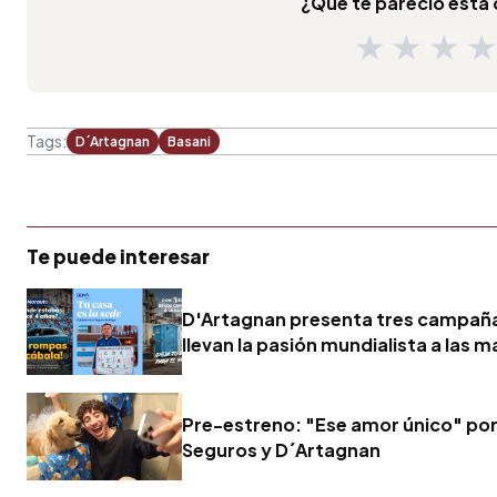
¿Qué te pareció est
★
★
★
Tags:
D´Artagnan
Basani
Te puede interesar
D'Artagnan presenta tres campañ
llevan la pasión mundialista a las 
Pre-estreno: "Ese amor único" po
Seguros y D´Artagnan