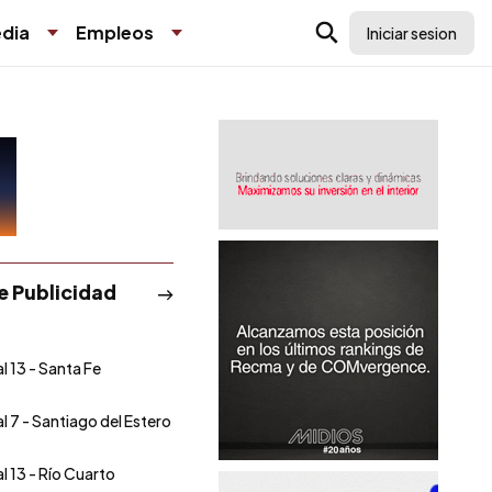
dia
Empleos
Iniciar sesion
de Publicidad
l 13 - Santa Fe
l 7 - Santiago del Estero
l 13 - Río Cuarto