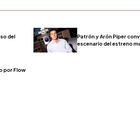
eso del
Patrón y Arón Piper convi
escenario del estreno mu
vo por Flow