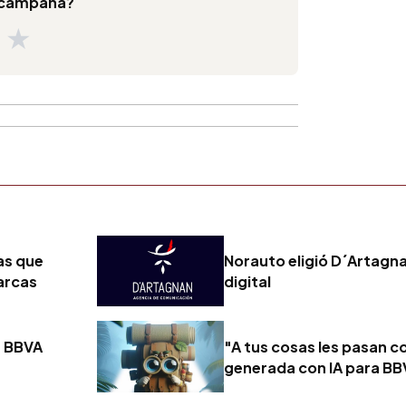
a campaña?
★
★
as que
Norauto eligió D´Artagn
marcas
digital
r BBVA
"A tus cosas les pasan 
generada con IA para B