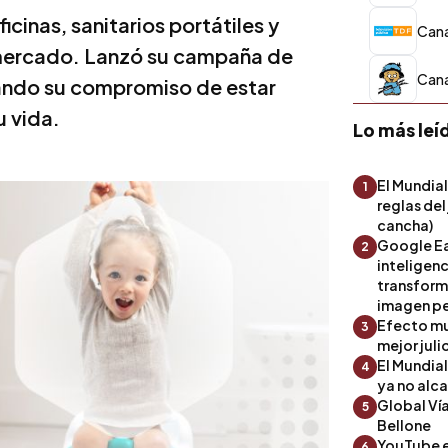
inas, sanitarios portátiles y
Cana
l mercado. Lanzó su campaña de
Cana
tando su compromiso de estar
u vida.
Lo más leí
El Mundial
1
reglas del
cancha)
Google Ea
2
inteligenc
transform
imagen pe
Efecto mu
3
mejor julio
El Mundia
4
ya no alc
Global Ví
5
Bellone
YouTube es
6