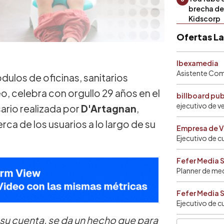
brecha de 
Kidscorp
Ofertas L
Ibexamedia
Asistente Come
ódulos de oficinas, sanitarios
, celebra con orgullo 29 años en el
billboard pu
ejecutivo de v
ario realizada por
D'Artagnan
,
a de los usuarios a lo largo de su
Empresa de V
Ejecutivo de c
Fefer Media 
Planner de me
Fefer Media 
Ejecutivo de c
 su cuenta, se da un hecho que para