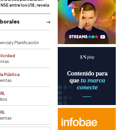
NSE entre los U18, revela
aborales
rcial y Planificación
blicidad
entas
ía Pública
uentas
SRL
dios
SRL
uentas