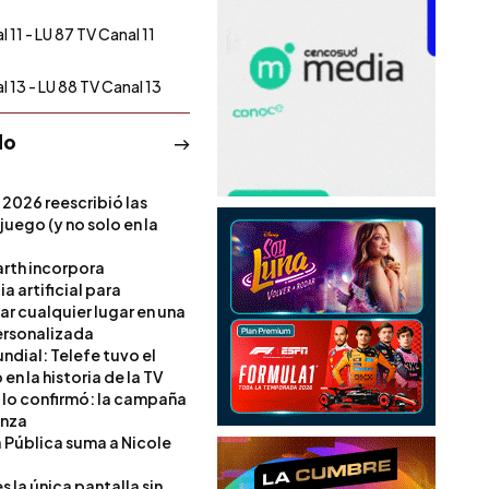
l 11 - LU 87 TV Canal 11
l 13 - LU 88 TV Canal 13
do
 2026 reescribió las
 juego (y no solo en la
rth incorpora
ia artificial para
ar cualquier lugar en una
rsonalizada
ndial: Telefe tuvo el
 en la historia de la TV
l lo confirmó: la campaña
anza
a Pública suma a Nicole
 la única pantalla sin