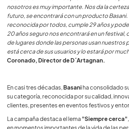
nosotros es muy importante. Nos da la certez
futuro, se encontrará con un producto Basani. E
reconocida por todos, cumple 29 años y pode
20 años seguro nos encontrará en un festival, o
de lugares donde las personas usan nuestros 
está cerca de sus usuarios y lo estará por mu
Coronado, Director de D´Artagnan.
En casi tres décadas,
Basani
ha consolidado su
su categoría, reconocida por su calidad, inno
clientes, presentes en eventos festivos y ent
La campaña destaca el lema
"Siempre cerca"
en momentos importantes de la vida de las p