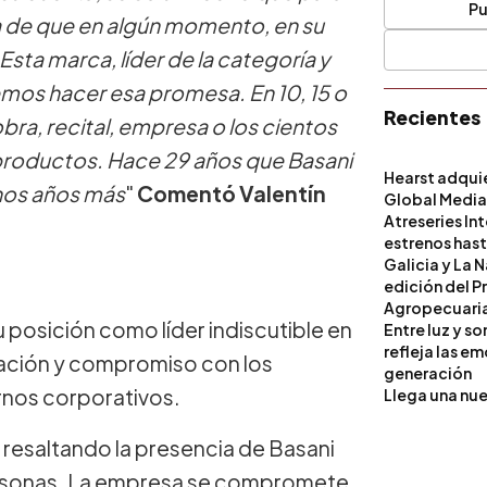
Pu
a de que en algún momento, en su
sta marca, líder de la categoría y
mos hacer esa promesa. En 10, 15 o
Recientes
bra, recital, empresa o los cientos
productos. Hace 29 años que Basani
Hearst adqui
chos años más
"
Comentó Valentín
Global Medi
Atreseries In
estrenos hast
Galicia y La 
edición del P
Agropecuari
 posición como líder indiscutible en
Entre luz y s
refleja las e
vación y compromiso con los
generación
ornos corporativos.
Llega una nue
, resaltando la presencia de Basani
ersonas. La empresa se compromete