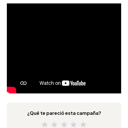
¿Qué te pareció esta campaña?
★
★
★
★
★