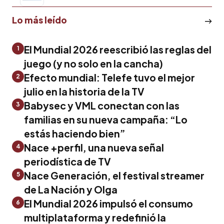
Lo más leído
El Mundial 2026 reescribió las reglas del
1
juego (y no solo en la cancha)
Efecto mundial: Telefe tuvo el mejor
2
julio en la historia de la TV
Babysec y VML conectan con las
3
familias en su nueva campaña: “Lo
estás haciendo bien”
Nace +perfil, una nueva señal
4
periodística de TV
Nace Generación, el festival streamer
5
de La Nación y Olga
El Mundial 2026 impulsó el consumo
6
multiplataforma y redefinió la