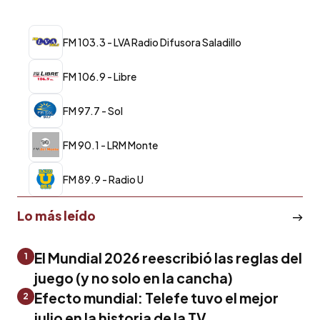
FM 103.3 - LVA Radio Difusora Saladillo
FM 106.9 - Libre
FM 97.7 - Sol
FM 90.1 - LRM Monte
FM 89.9 - Radio U
Lo más leído
El Mundial 2026 reescribió las reglas del
1
juego (y no solo en la cancha)
Efecto mundial: Telefe tuvo el mejor
2
julio en la historia de la TV