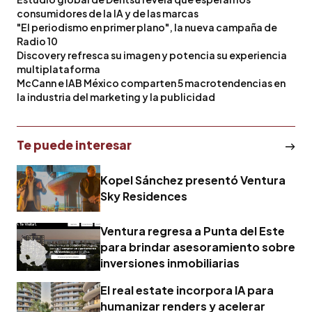
consumidores de la IA y de las marcas
"El periodismo en primer plano", la nueva campaña de
Radio 10
Discovery refresca su imagen y potencia su experiencia
multiplataforma
McCann e IAB México comparten 5 macrotendencias en
la industria del marketing y la publicidad
Te puede interesar
Kopel Sánchez presentó Ventura
Sky Residences
Ventura regresa a Punta del Este
para brindar asesoramiento sobre
inversiones inmobiliarias
El real estate incorpora IA para
humanizar renders y acelerar