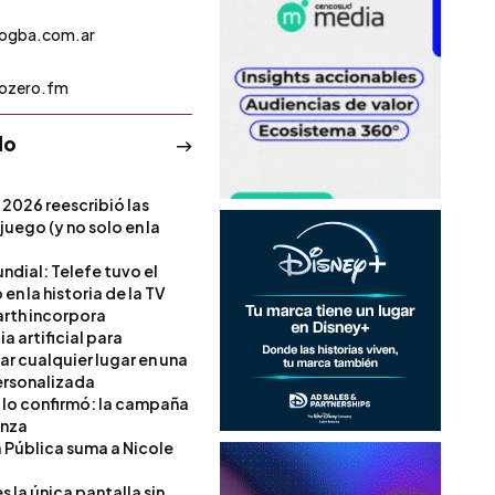
iogba.com.ar
iozero.fm
do
 2026 reescribió las
 juego (y no solo en la
ndial: Telefe tuvo el
 en la historia de la TV
rth incorpora
ia artificial para
ar cualquier lugar en una
rsonalizada
l lo confirmó: la campaña
anza
a Pública suma a Nicole
 la única pantalla sin