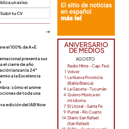
blica un aviso
Subir tu CV
ere el 100% de A+E
a
ternacional presenta sus
a el cierre de año
Nación lanzan la 24°
remio a la Excelencia
a
ombra: cómo el anime
mociones de toda una
va edición del IAB Now