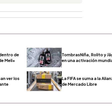
dentro de
TombrasNiña, Rolito y J
de Meli+
en una activación mundia
an ver los
La FIFA se suma a la Alia
gante
de Mercado Libre