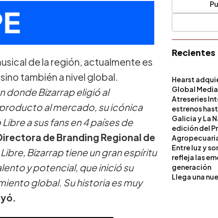
Pu
Recientes
sical de la región, actualmente es
sino también a nivel global.
Hearst adqui
Global Medi
 donde Bizarrap eligió al
Atreseries In
producto al mercado, su icónica
estrenos hast
Galicia y La 
Libre a sus fans en 4 países de
edición del P
Directora de Branding Regional de
Agropecuari
Entre luz y s
Libre, Bizarrap tiene un gran espíritu
refleja las e
ento y potencial, que inició su
generación
Llega una nue
miento global. Su historia es muy
uyó.