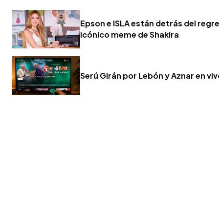
Epson e ISLA están detrás del regr
icónico meme de Shakira
Serú Girán por Lebón y Aznar en vi