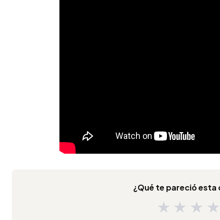
¿Qué te pareció est
★
★
★