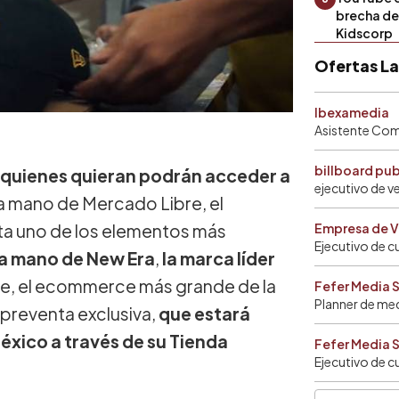
brecha de 
Kidscorp
Ofertas L
Ibexamedia
Asistente Come
billboard pu
io quienes quieran podrán acceder a
ejecutivo de v
la mano de Mercado Libre, el
ta uno de los elementos más
Empresa de V
Ejecutivo de c
la mano de New Era
,
la marca líder
e, el ecommerce más grande de la
Fefer Media 
Planner de me
a preventa exclusiva,
que estará
éxico a través de su Tienda
Fefer Media 
Ejecutivo de c