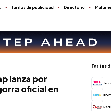
s
Tarifas de publicidad
Directorio
Multime
Tarifas 
p lanza por
fmu
orra oficial en
lu9m
Radi