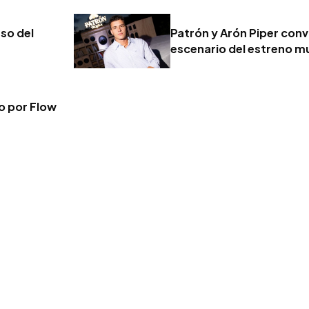
eso del
Patrón y Arón Piper convi
escenario del estreno mu
vo por Flow