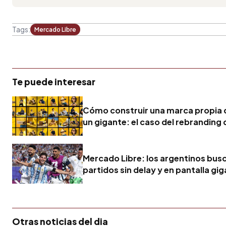
Tags:
Mercado Libre
Te puede interesar
Cómo construir una marca propia 
un gigante: el caso del rebranding 
Mercado Libre: los argentinos busc
partidos sin delay y en pantalla gi
Otras noticias del dia