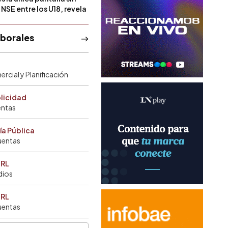
NSE entre los U18, revela
aborales
rcial y Planificación
blicidad
entas
ía Pública
uentas
SRL
dios
SRL
uentas