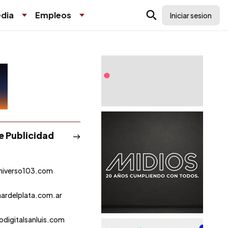
dia
Empleos
Iniciar sesion
de Publicidad
niverso103.com
ardelplata.com.ar
odigitalsanluis.com