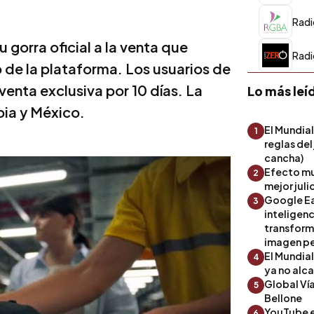
Rad
u gorra oficial a la venta que
Rad
o de la plataforma. Los usuarios de
enta exclusiva por 10 días. La
Lo más leí
bia y México.
El Mundial
1
reglas del
cancha)
Efecto mu
2
mejor julio
Google Ea
3
inteligenc
transform
imagen pe
El Mundia
4
ya no alc
Global Ví
5
Bellone
YouTube es
6