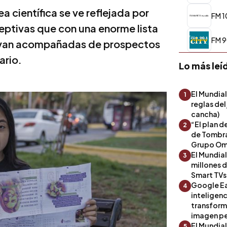
a científica se ve reflejada por
FM 1
ceptivas que con una enorme lista
FM 9
, van acompañadas de prospectos
ario.
Lo más leí
El Mundial
1
reglas del
cancha)
“El plan d
2
de Tombra
Grupo Om
El Mundia
3
millones 
Smart TVs
Google Ea
4
inteligenc
transform
imagen pe
El Mundia
5