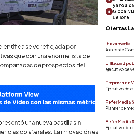
ya no alc
Global Ví
6
Bellone
Ofertas L
Ibexamedia
ientífica se ve reflejada por
Asistente Come
tivas que con una enorme lista de
billboard pu
 acompañadas de prospectos del
ejecutivo de v
Empresa de V
Ejecutivo de c
Fefer Media 
Planner de me
 presentó una nueva pastilla sin
Fefer Media 
Ejecutivo de c
ncias colaterales. La innovación es