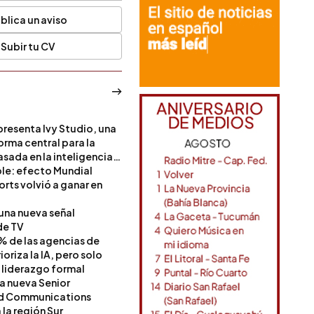
blica un aviso
Subir tu CV
resenta Ivy Studio, una
rma central para la
sada en la inteligencia
ble: efecto Mundial
rts volvió a ganar en
 una nueva señal
de TV
% de las agencias de
oriza la IA, pero solo
 liderazgo formal
a nueva Senior
nd Communications
la región Sur