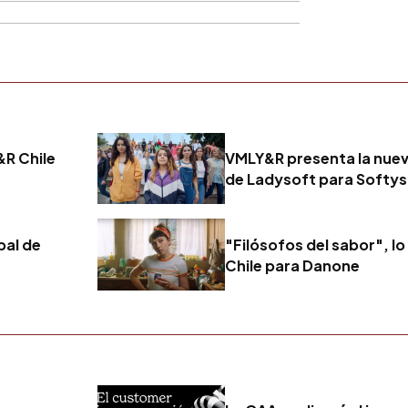
&R Chile
VMLY&R presenta la nue
de Ladysoft para Softys
bal de
"Filósofos del sabor", l
Chile para Danone