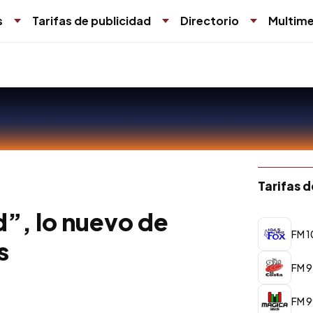
s
Tarifas de publicidad
Directorio
Multime
Tarifas 
”, lo nuevo de
FM 1
s
FM 9
FM 9