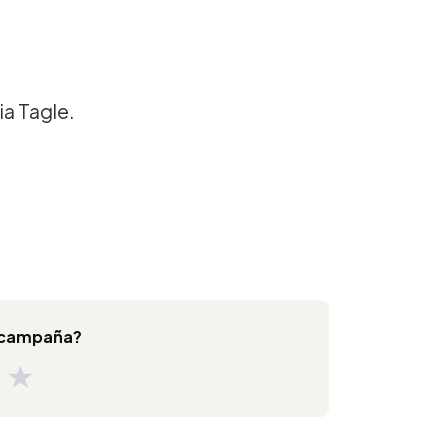
ia Tagle.
a campaña?
★
★