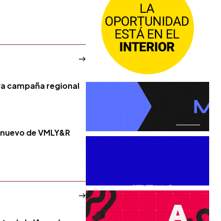
va campaña regional
o nuevo de VMLY&R