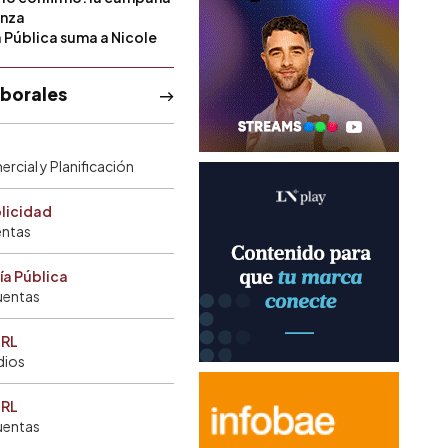
anza
a Pública suma a Nicole
aborales
rcial y Planificación
blicidad
entas
ía Pública
uentas
SRL
dios
SRL
uentas