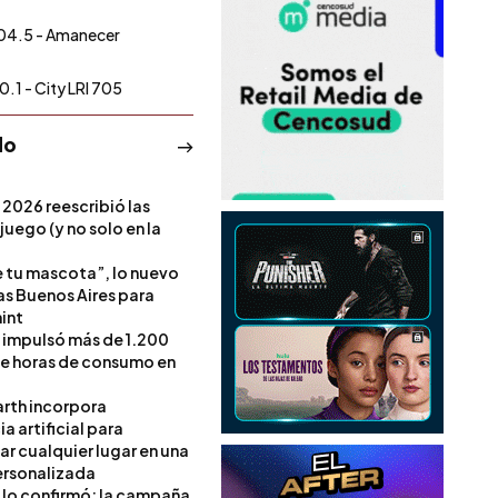
04.5 - Amanecer
0.1 - City LRI 705
do
 2026 reescribió las
 juego (y no solo en la
e tu mascota”, lo nuevo
s Buenos Aires para
int
l impulsó más de 1.200
de horas de consumo en
rth incorpora
ia artificial para
ar cualquier lugar en una
rsonalizada
l lo confirmó: la campaña