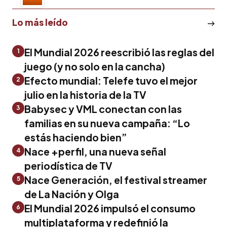
Lo más leído
El Mundial 2026 reescribió las reglas del
1
juego (y no solo en la cancha)
Efecto mundial: Telefe tuvo el mejor
2
julio en la historia de la TV
Babysec y VML conectan con las
3
familias en su nueva campaña: “Lo
estás haciendo bien”
Nace +perfil, una nueva señal
4
periodística de TV
Nace Generación, el festival streamer
5
de La Nación y Olga
El Mundial 2026 impulsó el consumo
6
multiplataforma y redefinió la