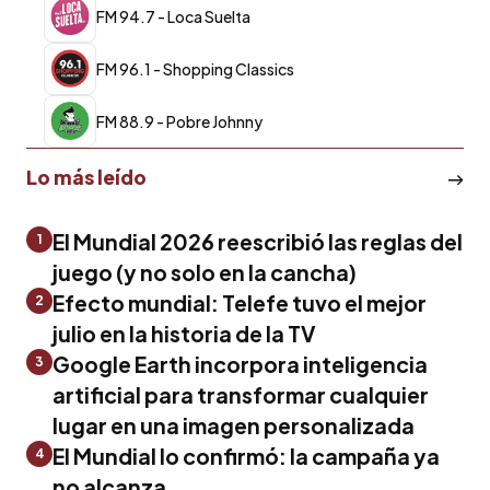
FM 94.7 - Loca Suelta
FM 96.1 - Shopping Classics
FM 88.9 - Pobre Johnny
Lo más leído
El Mundial 2026 reescribió las reglas del
1
juego (y no solo en la cancha)
Efecto mundial: Telefe tuvo el mejor
2
julio en la historia de la TV
Google Earth incorpora inteligencia
3
artificial para transformar cualquier
lugar en una imagen personalizada
El Mundial lo confirmó: la campaña ya
4
no alcanza