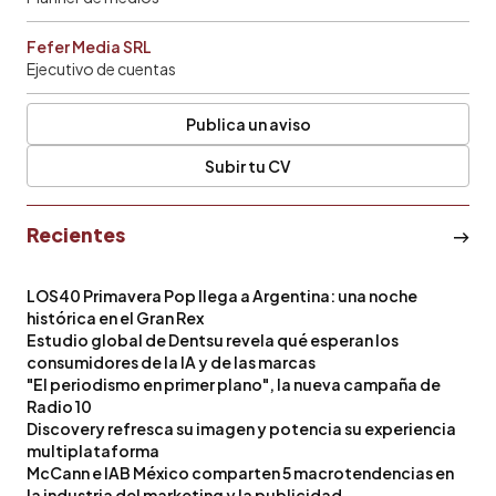
Fefer Media SRL
Ejecutivo de cuentas
Publica un aviso
Subir tu CV
Recientes
LOS40 Primavera Pop llega a Argentina: una noche
histórica en el Gran Rex
Estudio global de Dentsu revela qué esperan los
consumidores de la IA y de las marcas
"El periodismo en primer plano", la nueva campaña de
Radio 10
Discovery refresca su imagen y potencia su experiencia
multiplataforma
McCann e IAB México comparten 5 macrotendencias en
la industria del marketing y la publicidad