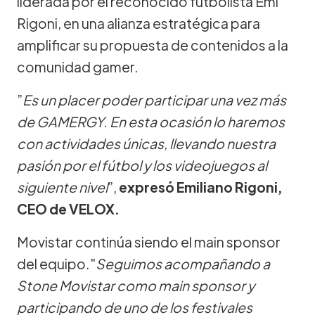
liderada por el reconocido futbolista Emi
Rigoni, en una alianza estratégica para
amplificar su propuesta de contenidos a la
comunidad gamer.
”
Es un placer poder participar una vez más
de GAMERGY. En esta ocasión lo haremos
con actividades únicas, llevando nuestra
pasión por el fútbol y los videojuegos al
siguiente nivel
”,
expresó Emiliano Rigoni,
CEO de VELOX.
Movistar continúa siendo el main sponsor
del equipo."
Seguimos acompañando a
Stone Movistar como main sponsor y
participando de uno de los festivales