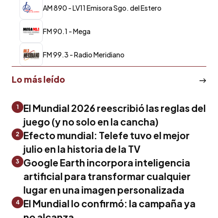
AM 890 - LV11 Emisora Sgo. del Estero
FM 90.1 - Mega
FM 99.3 - Radio Meridiano
Lo más leído
El Mundial 2026 reescribió las reglas del
1
juego (y no solo en la cancha)
Efecto mundial: Telefe tuvo el mejor
2
julio en la historia de la TV
Google Earth incorpora inteligencia
3
artificial para transformar cualquier
lugar en una imagen personalizada
El Mundial lo confirmó: la campaña ya
4
no alcanza