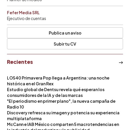
Fefer Media SRL
Ejecutivo de cuentas
Publica un aviso
Subir tu CV
Recientes
LOS40 Primavera Pop llega a Argentina: una noche
histórica en el Gran Rex
Estudio global de Dentsu revela qué esperan los
consumidores de la IA y de las marcas
"El periodismo en primer plano", la nueva campaña de
Radio 10
Discovery refresca su imagen y potencia su experiencia
multiplataforma
McCann e IAB México comparten 5 macrotendencias en
la industria del marketing y la publicidad