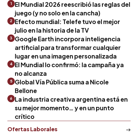
El Mundial 2026 reescribió las reglas del
1
juego (y no solo en la cancha)
Efecto mundial: Telefe tuvo el mejor
2
julio en la historia de la TV
Google Earth incorpora inteligencia
3
artificial para transformar cualquier
lugar en una imagen personalizada
El Mundial lo confirmó: la campaña ya
4
no alcanza
Global Vía Pública suma a Nicole
5
Bellone
La industria creativa argentina está en
6
su mejor momento… y en un punto
crítico
Ofertas Laborales