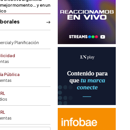
u mejor momento… y en un
tico
aborales
rcial y Planificación
blicidad
entas
ía Pública
uentas
SRL
dios
SRL
uentas