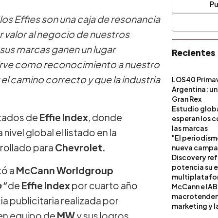
Pu
los Effies son una caja de resonancia
ar valor al negocio de nuestros
 sus marcas ganen un lugar
Recientes
, sirve como reconocimiento a nuestro
l camino correcto y que la industria
LOS40 Primav
Argentina: un
Gran Rex
Estudio globa
ltados de
Effie Index
, donde
esperan los c
las marcas
vel global el listado en la
"El periodism
rrollado para
Chevrolet.
nueva campañ
Discovery ref
potencia su 
tó a
McCann Worldgroup
multiplataf
o"
de
Effie Index
por cuarto año
McCann e IAB
macrotendenci
ia publicitaria realizada por
marketing y l
 en equipo de
MW
y sus logros