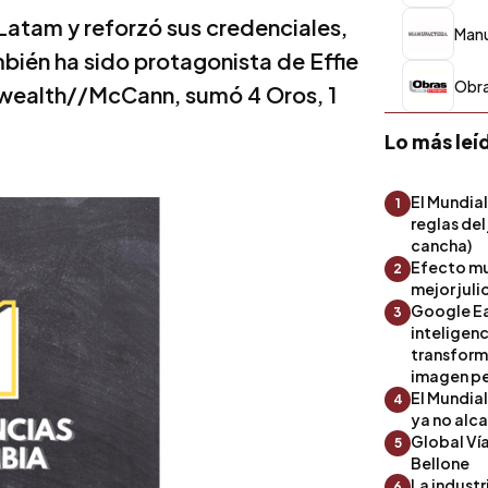
 Latam y reforzó sus credenciales,
Manu
ién ha sido protagonista de Effie
Obra
wealth//McCann, sumó 4 Oros, 1
Lo más leí
El Mundial
1
reglas del
cancha)
Efecto mu
2
mejor julio
Google Ea
3
inteligenc
transform
imagen pe
El Mundia
4
ya no alc
Global Ví
5
Bellone
La industr
6