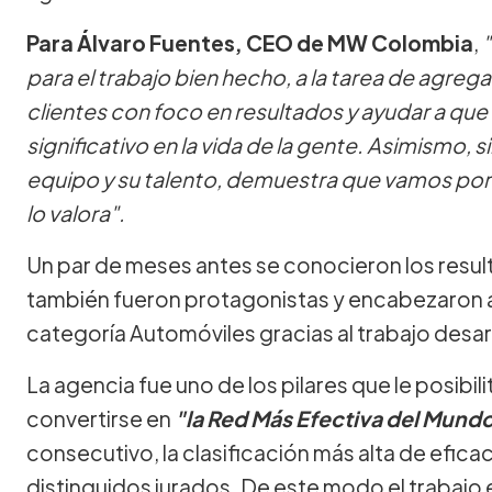
Para Álvaro Fuentes, CEO de MW Colombia
,
"
para el trabajo bien hecho, a la tarea de agreg
clientes con foco en resultados y ayudar a que
significativo en la vida de la gente. Asimismo
equipo y su talento, demuestra que vamos por e
lo valora".
Un par de meses antes se conocieron los resu
también fueron protagonistas y encabezaron a ni
categoría Automóviles gracias al trabajo desa
La agencia fue uno de los pilares que le posibili
convertirse en
"la Red Más Efectiva del Mund
consecutivo, la clasificación más alta de eficac
distinguidos jurados. De este modo el trabajo