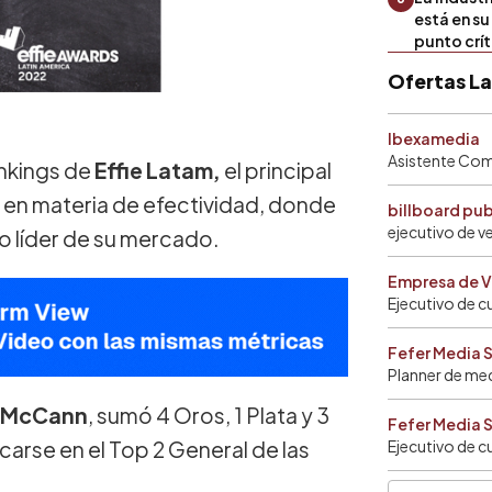
está en s
punto crí
Ofertas L
Ibexamedia
Asistente Come
nkings de
Effie Latam,
el principal
l en materia de efectividad, donde
billboard pu
ejecutivo de v
 líder de su mercado.
Empresa de V
Ejecutivo de c
Fefer Media 
Planner de me
/McCann
, sumó 4 Oros, 1 Plata y 3
Fefer Media 
arse en el Top 2 General de las
Ejecutivo de c