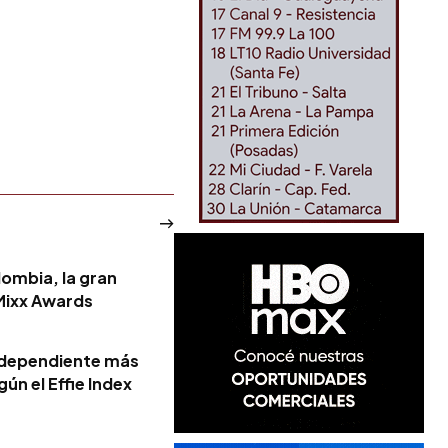
mbia, la gran
 Mixx Awards
independiente más
ún el Effie Index