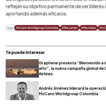
reflejan su objetivo permanente de ser líderes i
aportando además eficacia.
Tags:
McCann Worldgroup Colombia
Effie Latam
Effie Index
McC
Te puede interesar
Graphene presenta “Bienvenido a i
alto”, la nueva campaña global de
Airlines
Andrés Jiménez liderará la operaci
McCann Worldgroup Colombia