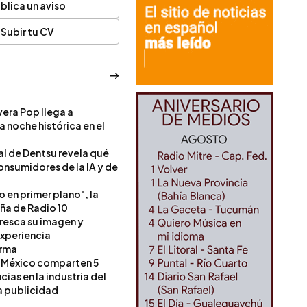
blica un aviso
Subir tu CV
era Pop llega a
a noche histórica en el
l de Dentsu revela qué
onsumidores de la IA y de
o en primer plano", la
a de Radio 10
resca su imagen y
experiencia
orma
 México comparten 5
as en la industria del
a publicidad