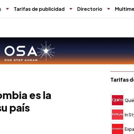
s
Tarifas de publicidad
Directorio
Multime
Tarifas 
mbia es la
Quié
u país
In St
Expa