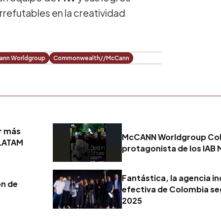
rrefutables en la creatividad
ann Worldgroup
Commonwealth//McCann
r más
McCANN Worldgroup Colo
 LATAM
protagonista de los IAB
Fantástica, la agencia 
ón de
efectiva de Colombia seg
2025