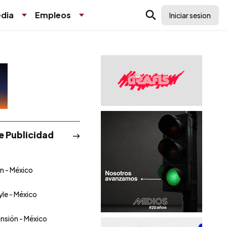
dia
Empleos
Iniciar sesion
de Publicidad
n - México
yle - México
nsión - México