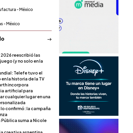
factura - México
s - México
do
 2026 reescribió las
 juego (y no solo en la
ndial: Telefe tuvo el
 en la historia de la TV
rth incorpora
ia artificial para
ar cualquier lugar en una
rsonalizada
l lo confirmó: la campaña
anza
a Pública suma a Nicole
ia creativa argentina