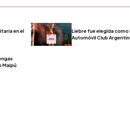
taria en el
Liebre fue elegida como 
Automóvil Club Argenti
tengas
o Maipú